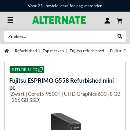
Voor 22u besteld, dezelfde dag verzonden
Zoeken
Websh
Home
Refurbished
Top merken
Fujitsu refurbished
Fujitsu ES
REFURBISHED
Fujitsu
ESPRIMO G558 Refurbished mini-
pc
(Zwart | Core i5-9500T | UHD Graphics 630 | 8 GB
| 256 GB SSD)