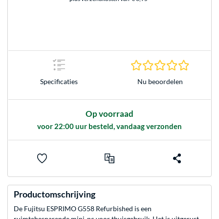
0.0 sterr
Nu beoordelen
Specificaties
Op voorraad
voor 22:00 uur besteld, vandaag verzonden
Productomschrijving
De Fujitsu ESPRIMO G558 Refurbished is een
ruimtebesparende mini-pc voor thuisgebruik. Het is uitgerust