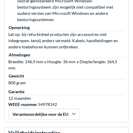
vooraf geïnstalleerd Microsoft Windows-
besturingssysteem zijn mogelijk niet compatibel met
oudere versies van Microsoft Windows en andere
besturingssystemen.
Opmerking
Let op: bij refurbished producten zijn accessoires niet
inbegrepen, tenzij anders vermeld. Kabels, handleidingen en
andere toebehoren kunnen ontbreken.
Afmetingen
Breedte: 146,9 mm x Hoogte: 36 mm x Diepte/lengte: 164,5
mm
Gewicht
800 gram
Garantie
12 maanden
WEEE-nummer
54978142
Verantwoordelijke voor de EU
Veiligheidsinstructies