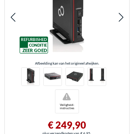
REFURBISHED
CONDITIE
ZEER GOED
Afbeelding kan van het origineel afwijken.
!
Veiligheid-
instructies
€ 249,90
plus verzendkosten van
€ 6,95