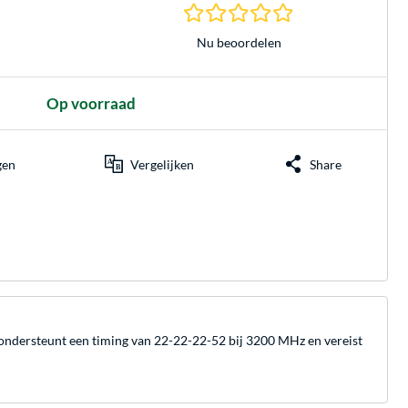
0.0 sterren gebasee
Nu beoordelen
Op voorraad
gen
Vergelijken
Share
dersteunt een timing van 22-22-22-52 bij 3200 MHz en vereist