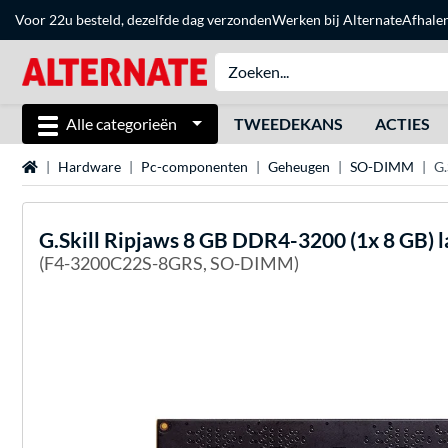
Voor 22u besteld, dezelfde dag verzonden
Werken bij Alternate
Afhale
Alle categorieën
TWEEDEKANS
ACTIES
Home
Hardware
Pc-componenten
Geheugen
SO-DIMM
G.
G.Skill
Ripjaws 8 GB DDR4-3200 (1x 8 GB) 
(F4-3200C22S-8GRS, SO-DIMM)