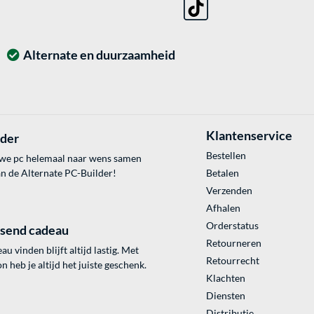
Alternate en duurzaamheid
Klantenservice
lder
Bestellen
uwe pc helemaal naar wens samen
an de Alternate PC-Builder!
Betalen
Verzenden
Afhalen
Orderstatus
ssend cadeau
Retourneren
au vinden blijft altijd lastig. Met
Retourrecht
 heb je altijd het juiste geschenk.
Klachten
Diensten
Distributie