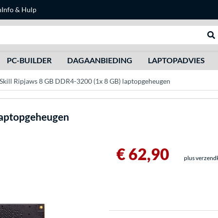
n
Info & Hulp
Zoeken
We
PC-BUILDER
DAGAANBIEDING
LAPTOPADVIES
Skill Ripjaws 8 GB DDR4-3200 (1x 8 GB) laptopgeheugen
laptopgeheugen
€ 62,90
plus verzend