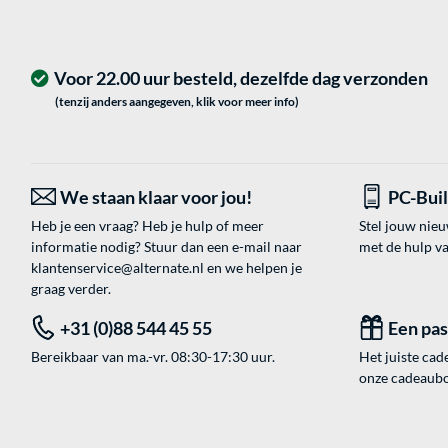
Voor 22.00 uur besteld, dezelfde dag verzonden
(tenzij anders aangegeven, klik voor meer info)
We staan klaar voor jou!
PC-Bui
Heb je een vraag? Heb je hulp of meer
Stel jouw nie
informatie nodig? Stuur dan een e-mail naar
met de hulp v
klantenservice@alternate.nl
en we helpen je
graag verder.
+31 (0)88 544 45 55
Een pa
Bereikbaar van ma.-vr. 08:30-17:30 uur.
Het juiste cade
onze cadeaubon