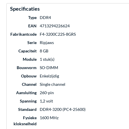
Specificaties
Type
DDR4
EAN
4713294226624
Fabrikantcode
F4-3200C22S-8GRS
Serie
Ripjaws
Capaciteit
8 GB
Module
1 stuk(s)
Bouwvorm
SO-DIMM
Opbouw
Enkelzijdig
Channel
Single channel
Aansluiting
260-pin
Spanning
1,2 volt
Standaard
DDR4-3200 (PC4-25600)
Fysieke
1600 MHz
kloksnelheid