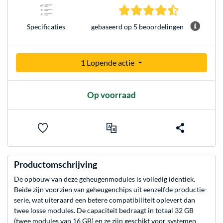
4.6 sterren g
gebaseerd op 5 beoordelingen
Specificaties
1 Lopende actie
Op voorraad
Productomschrijving
De opbouw van deze geheugenmodules is volledig identiek.
Beide zijn voorzien van geheugenchips uit eenzelfde productie-
serie, wat uiteraard een betere compatibiliteit oplevert dan
twee losse modules. De capaciteit bedraagt in totaal 32 GB
(twee modules van 16 GB) en ze zijn geschikt voor systemen