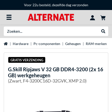
Voor 22u besteld, dezelfde dag verzonden
Zoeken
Websh
Home
Hardware
Pc-componenten
Geheugen
RAM-merken
GRATIS VERZENDING
G.Skill
Ripjaws V 32 GB DDR4-3200 (2x 16
GB) werkgeheugen
(Zwart, F4-3200C16D-32GVK, XMP 2.0)