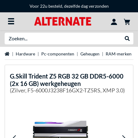
Voor 22u besteld, dezelfde dag verzonden
Zoeken
Websh
Home
Hardware
Pc-componenten
Geheugen
RAM-merken
G.Skill
Trident Z5 RGB 32 GB DDR5-6000
(2x 16 GB) werkgeheugen
(Zilver, F5-6000J3238F16GX2-TZ5RS, XMP 3.0)