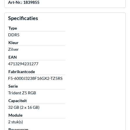
Art-Nr.: 1839855
Specificaties
Type
DDR5
Kleur
Zilver
EAN
4713294231277
Fabrikantcode
F5-6000J3238F16GX2-TZ5RS
Serie
Trident Z5 RGB
Capaciteit
32 GB (2 x 16 GB)
Module
2 stuk(s)
Bouwvorm