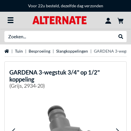
Voor 22u besteld, dezelfde dag verzonden
Zoeken
Websh
Home
Tuin
Besproeiing
Slangkoppelingen
GARDENA 3-wegstuk 
GARDENA
3-wegstuk 3/4" op 1/2"
koppeling
(Grijs, 2934-20)