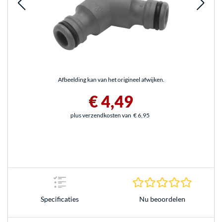
Afbeelding kan van het origineel afwijken.
€ 4,49
plus verzendkosten van
€ 6,95
0.0 sterr
Nu beoordelen
Specificaties