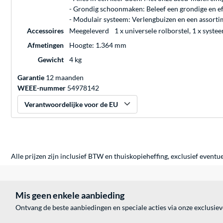
- Grondig schoonmaken: Beleef een grondige en ef
- Modulair systeem: Verlengbuizen en een assorti
Accessoires
Meegeleverd
1 x universele rolborstel, 1 x sys
Afmetingen
Hoogte: 1.364 mm
Gewicht
4 kg
Garantie
12 maanden
WEEE-nummer
54978142
Verantwoordelijke voor de EU
Alle prijzen zijn inclusief BTW en thuiskopieheffing, exclusief eventu
Mis geen enkele aanbieding
Ontvang de beste aanbiedingen en speciale acties via onze exclusie