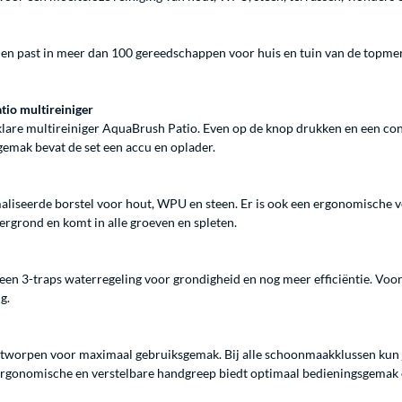
past in meer dan 100 gereedschappen voor huis en tuin van de topmerken
io multireiniger
are multireiniger AquaBrush Patio. Even op de knop drukken en een cons
emak bevat de set een accu en oplader.
aliseerde borstel voor hout, WPU en steen. Er is ook een ergonomische ve
ergrond en komt in alle groeven en spleten.
 een 3-traps waterregeling voor grondigheid en nog meer efficiëntie. Vo
g.
ntworpen voor maximaal gebruiksgemak. Bij alle schoonmaakklussen kun
ergonomische en verstelbare handgreep biedt optimaal bedieningsgemak 