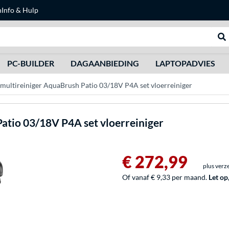
n
Info & Hulp
Zoeken
We
PC-BUILDER
DAGAANBIEDING
LAPTOPADVIES
ltireiniger AquaBrush Patio 03/18V P4A set vloerreiniger
atio 03/18V P4A set vloerreiniger
€ 272,99
plus verz
Of vanaf € 9,33 per maand.
Let op