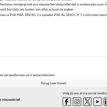
fectieve reiniging met ons nieuwe borstelprofiel dat is ontworpen voor
ment borstels om buiten van alles schoon te maken
teemaccu P4A PBA 18V/45, 1 x oplader P4A AL 1810 CV, 1 x siliconen bes
ele
verzendkosten
en
transactiekosten
Terug naar boven
Volg jij ons al via social media
ve
nieuwsbrief
.