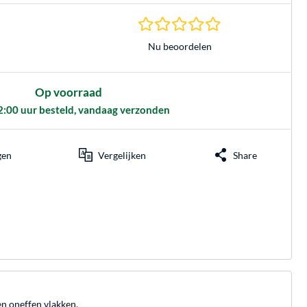
0.0 sterren gebasee
Nu beoordelen
Op voorraad
2:00 uur besteld, vandaag verzonden
gen
Vergelijken
Share
n oneffen vlakken.