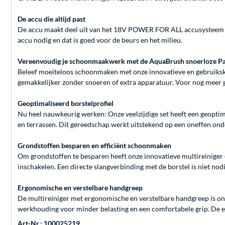
De accu die altijd past
De accu maakt deel uit van het 18V POWER FOR ALL accusysteem en 
accu nodig en dat is goed voor de beurs en het milieu.
Vereenvoudig je schoonmaakwerk met de AquaBrush snoerloze Pat
Beleef moeiteloos schoonmaken met onze innovatieve en gebruikskl
gemakkelijker zonder snoeren of extra apparatuur. Voor nog meer g
Geoptimaliseerd borstelprofiel
Nu heel nauwkeurig werken: Onze veelzijdige set heeft een geoptim
en terrassen. Dit gereedschap werkt uitstekend op een oneffen ond
Grondstoffen besparen en efficiënt schoonmaken
Om grondstoffen te besparen heeft onze innovatieve multireiniger
inschakelen. Een directe slangverbinding met de borstel is niet nodi
Ergonomische en verstelbare handgreep
De multireiniger met ergonomische en verstelbare handgreep is o
werkhouding voor minder belasting en een comfortabele grip. De 
Art-Nr.: 100025219