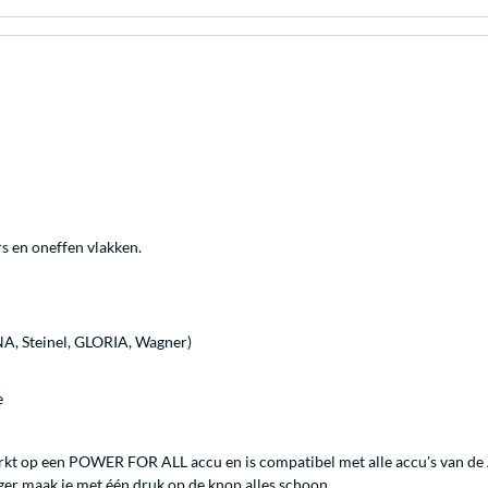
rs en oneffen vlakken.
, Steinel, GLORIA, Wagner)
e
kt op een POWER FOR ALL accu en is compatibel met alle accu's van de 
iger maak je met één druk op de knop alles schoon