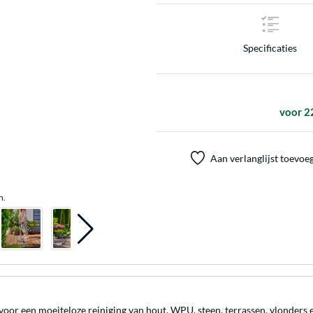
Specificaties
voor 2
Aan verlanglijst toevoe
n.
or een moeiteloze reiniging van hout, WPU, steen, terrassen, vlonders e