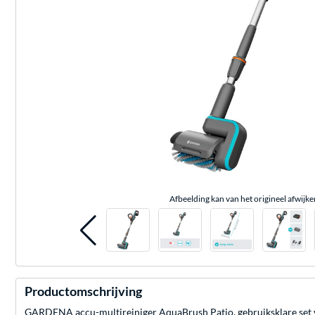
Afbeelding kan van het origineel afwijke
Productomschrijving
GARDENA accu-multireiniger AquaBrush Patio, gebruiksklare set vo