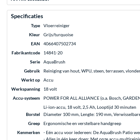
Specificaties
Type
Vloerreiniger
Kleur
Grijs/turquoise
EAN
4066407502734
Fabrikantcode
14841-20
Serie
AquaBrush
Gebruik
Reiniging van hout, WPU, steen, terrassen, vlonde
Werkt op
Accu
Werkspanning
18 volt
Accu-systeem
POWER FOR ALL ALLIANCE (o.a. Bosch, GARDENA
Li-ion-accu, 18 volt, 2,5 Ah, Looptijd 30 minuten
Borstel
Diameter 100 mm, Lengte: 190 mm, Verwisselbar
Greep
Ergonomische en verstelbare handgreep
Kenmerken
- Eén accu voor iedereen: De AquaBrush Patio wer
- Alles in één keer doen: Met onze accu-multirein