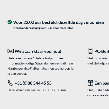
Voor 22.00 uur besteld, dezelfde dag verzonden
(tenzij anders aangegeven, klik voor meer info)
We staan klaar voor jou!
PC-Bui
Heb je een vraag? Heb je hulp of meer
Stel jouw nie
informatie nodig? Stuur dan een e-mail naar
met de hulp v
klantenservice@alternate.nl
en we helpen je
graag verder.
+31 (0)88 544 45 55
Een pa
Bereikbaar van ma.-vr. 08:30-17:30 uur.
Het juiste cade
onze cadeaubon