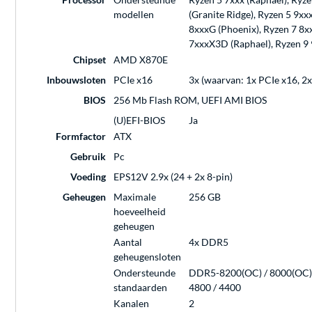
modellen
(Granite Ridge), Ryzen 5 9xx
8xxxG (Phoenix), Ryzen 7 8xx
7xxxX3D (Raphael), Ryzen 9 
Chipset
AMD X870E
Inbouwsloten
PCIe x16
3x (waarvan: 1x PCIe x16, 2x
BIOS
256 Mb Flash ROM, UEFI AMI BIOS
(U)EFI-BIOS
Ja
Formfactor
ATX
Gebruik
Pc
Voeding
EPS12V 2.9x (24 + 2x 8-pin)
Geheugen
Maximale
256 GB
hoeveelheid
geheugen
Aantal
4x DDR5
geheugensloten
Ondersteunde
DDR5-8200(OC) / 8000(OC) /
standaarden
4800 / 4400
Kanalen
2