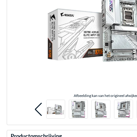
Afbeelding kan van het origineel afwijke
Productomschrijving