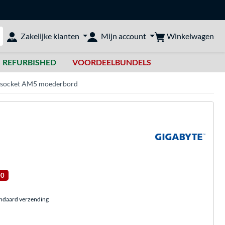
Winkelwagen
Zakelijke klanten
Mijn account
bshop doorzoeken
REFURBISHED
VOORDEELBUNDELS
 socket AM5 moederbord
00
andaard verzending