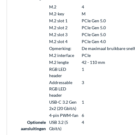
M.2
4
M.2-key
M
M.2 slot 1
PCIe Gen 5.0
M.2 slot 2
PCIe Gen 5.0
M.2 slot 3
PCIe Gen 5.0
M.2 slot 4
PCIe Gen 4.0
Opmerking:
De maximaal bruikbare snelhe
M.2 interface
PCIe
M.2 lengte
42 - 110 mm
RGB LED
1
header
Addressable
3
RGB LED
header
USB-C 3.2 Gen
1
2x2 (20 Gbit/s)
4-pin PWM-fan
6
Optionele
USB 3.2 (5
4
aansluitingen
Gbit/s)