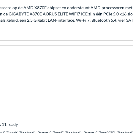
eerd op de AMD X870E chipset en ondersteunt AMD processoren met e
 GIGABYTE X870E AORUS ELITE WIFI7 ICE zijn één PCIe 5.0 x16 slot, éé
eluid, een 2,5 Gigabit LAN-interface, Wi-Fi 7, Bluetooth 5.4, vier SAT
 11 ready
n 5 7xxxX (Raphael), Ryzen 5 7xxxF (Raphael), Ryzen 5 7xxxX3D (Raphael)