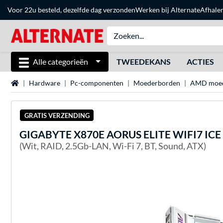
Voor 22u besteld, dezelfde dag verzonden
Werken bij Alternate
Afhale
Alle categorieën
TWEEDEKANS
ACTIES
Home
Hardware
Pc-componenten
Moederborden
AMD moed
GRATIS VERZENDING
GIGABYTE
X870E AORUS ELITE WIFI7 ICE
(Wit, RAID, 2.5Gb-LAN, Wi-Fi 7, BT, Sound, ATX)