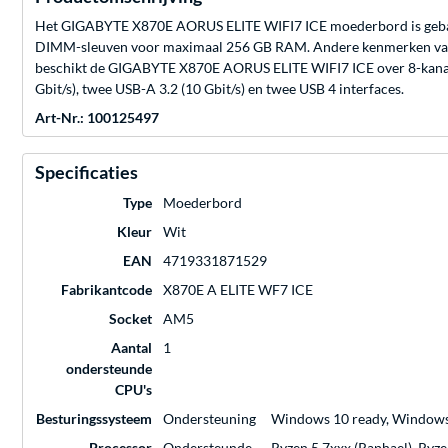
Het GIGABYTE X870E AORUS ELITE WIFI7 ICE moederbord is gebas
DIMM-sleuven voor maximaal 256 GB RAM. Andere kenmerken van de
beschikt de GIGABYTE X870E AORUS ELITE WIFI7 ICE over 8-kanaals g
Gbit/s), twee USB-A 3.2 (10 Gbit/s) en twee USB 4 interfaces.
Art-Nr.: 100125497
Specificaties
Type
Moederbord
Kleur
Wit
EAN
4719331871529
Fabrikantcode
X870E A ELITE WF7 ICE
Socket
AM5
Aantal
1
ondersteunde
CPU's
Besturingssysteem
Ondersteuning
Windows 10 ready, Windows
Processor
Ondersteunde
Ryzen 5 7xxx (Raphael), Ryze