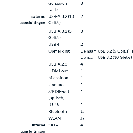
Geheugen
8
ranks
Externe
USB-A 3.2 (10
2
aansluitingen
Gbit/s)
USB-A 3.2 (5
3
Gbit/s)
USB 4
2
Opmerking:
De naam USB 3.2 (5 Gbit/s) 
De naam USB 3.2 (10 Gbit/s)
USB-A 2.0
4
HDMI-out
1
Microfoon
1
Line-out
1
S/PDIF-out
1
(optisch)
RJ-45
1
Bluetooth
Ja
WLAN
Ja
Interne
SATA
4
aansluitingen