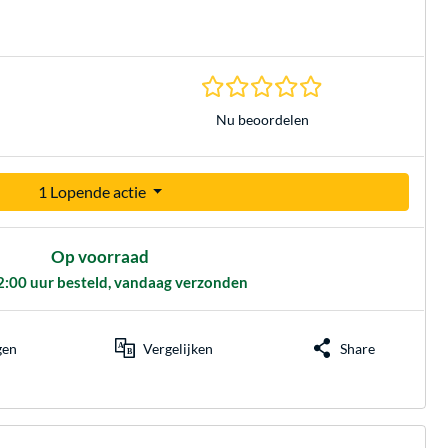
0.0 sterren gebasee
Nu beoordelen
1 Lopende actie
Op voorraad
2:00 uur besteld, vandaag verzonden
gen
Vergelijken
Share