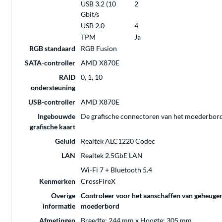
USB 3.2 (10
2
Gbit/s
USB 2.0
4
TPM
Ja
RGB standaard
RGB Fusion
SATA-controller
AMD X870E
RAID
0, 1, 10
ondersteuning
USB-controller
AMD X870E
Ingebouwde
De grafische connectoren van het moederbord 
grafische kaart
Geluid
Realtek ALC1220 Codec
LAN
Realtek 2.5GbE LAN
Wi-Fi 7 + Bluetooth 5.4
Kenmerken
CrossFireX
Overige
Controleer voor het aanschaffen van geheugen 
informatie
moederbord
Afmetingen
Breedte: 244 mm x Hoogte: 305 mm