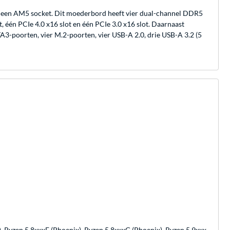
en AM5 socket. Dit moederbord heeft vier dual-channel DDR5
n PCIe 4.0 x16 slot en één PCIe 3.0 x16 slot. Daarnaast
A3-poorten, vier M.2-poorten, vier USB-A 2.0, drie USB-A 3.2 (5
, Ryzen 5 8xxxF (Phoenix), Ryzen 5 8xxxG (Phoenix), Ryzen 5 9xxx