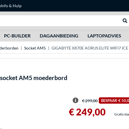
n
Info & Hulp
Zoeken
We
PC-BUILDER
DAGAANBIEDING
LAPTOPADVIES
erborden
Socket AM5
GIGABYTE X870E AORUS ELITE WIFI7 ICE
 socket AM5 moederbord
€ 299,00
BESPAAR
€ 50,
€ 249,00
Gratis st