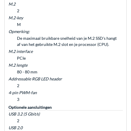
M.2
2
M.2-key
M
Opmerking:
De maximaal bruikbare snelheid van je M.2 SSD's hangt
af van het gebruikte M.2 slot en je processor (CPU).
M.2 interface
PCIe
M.2 lengte
80 - 80 mm
Addressable RGB LED header
2
4-pin PWM-fan
3
Optionele aansluitingen
USB 3.2 (5 Gbit/s)
2
USB 2.0