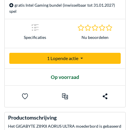
gratis Intel Gaming bundel (inwisselbaar tot 31.01.2027)
spel
0.0 sterr
Nu beoordelen
Specificaties
1 Lopende actie
Op voorraad
Productomschrijving
Het GIGABYTE Z890I AORUS ULTRA moederbord is gebaseerd