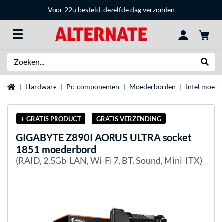
Voor 22u besteld, dezelfde dag verzonden
Zoeken
Websh
Home
Hardware
Pc-componenten
Moederborden
Intel moed
+ GRATIS PRODUCT
GRATIS VERZENDING
GIGABYTE
Z890I AORUS ULTRA socket
1851 moederbord
(RAID, 2.5Gb-LAN, Wi-Fi 7, BT, Sound, Mini-ITX)