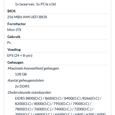
1x (waarvan: 1x PCIe x16)
BIOS
256 MBit AMI UEFI BIOS
Formfactor
Mini-ITX
Gebruik
Pc
Voeding
EPS (24 + 8-pin)
Geheugen
Maximale hoeveelheid geheugen
128 GB
Aantal geheugensloten
2x DDR5
Ondersteunde standaarden
DDR5 8800(O.C) / 8600(O.C) / 8400(O.C) /8266(O.C) /
8200(O.C) / 8000(O.C) / 7950(O.C) / 7900(O.C) /
7800(O.C) / 7600(O.C.) / 7400(O.C.) / 7200(O.C.) /
7000(O.C.) / 6800(O.C.) / 6600(O.C.) / 6400 / 6200 / 6000