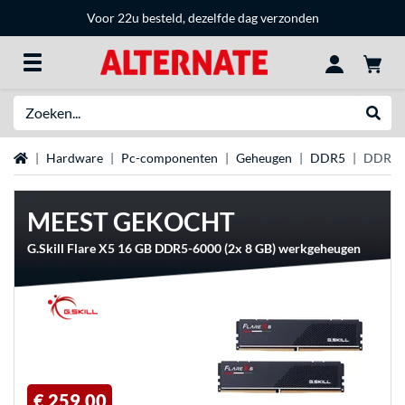
Voor 22u besteld, dezelfde dag verzonden
Zoeken
Websh
Home
Hardware
Pc-componenten
Geheugen
DDR5
DDR5 
MEEST GEKOCHT
G.Skill Flare X5 16 GB DDR5-6000 (2x 8 GB) werkgeheugen
€ 259,00