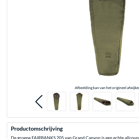
Afbeelding kan van het origineel afwijke
Productomschrijving
De groene FAIRBANKS 205 van Grand Canyon is een echte allrounde