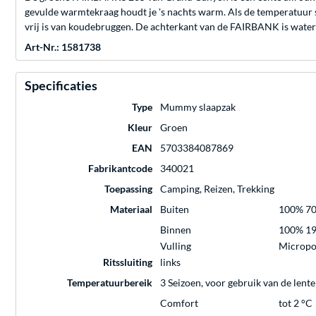
gevulde warmtekraag houdt je 's nachts warm. Als de temperatuur s
vrij is van koudebruggen. De achterkant van de FAIRBANK is waterdic
Art-Nr.: 1581738
Specificaties
Type
Mummy slaapzak
Kleur
Groen
EAN
5703384087869
Fabrikantcode
340021
Toepassing
Camping, Reizen, Trekking
Materiaal
Buiten
100% 70
Binnen
100% 19
Vulling
Micropol
Ritssluiting
links
Temperatuurbereik
3 Seizoen, voor gebruik van de lente
Comfort
tot 2 °C