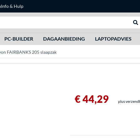
n
Info & Hulp
Zoeken
We
PC-BUILDER
DAGAANBIEDING
LAPTOPADVIES
yon FAIRBANKS 205 slaapzak
€ 44,29
plus verzend