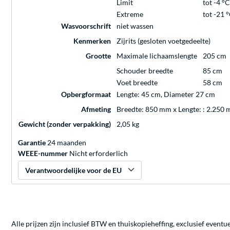
Limit
tot -4 °C
Extreme
tot -21 
Wasvoorschrift
niet wassen
Kenmerken
Zijrits (gesloten voetgedeelte)
Grootte
Maximale lichaamslengte
205 cm
Schouder breedte
85 cm
Voet breedte
58 cm
Opbergformaat
Lengte: 45 cm, Diameter 27 cm
Afmeting
Breedte: 850 mm x Lengte: : 2.250
Gewicht (zonder verpakking)
2,05 kg
Garantie
24 maanden
WEEE-nummer
Nicht erforderlich
Verantwoordelijke voor de EU
Alle prijzen zijn inclusief BTW en thuiskopieheffing, exclusief eventu