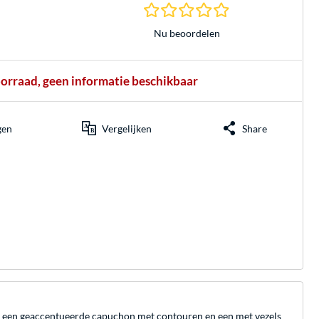
0.0 sterren gebasee
Nu beoordelen
oorraad, geen informatie beschikbaar
gen
Vergelijken
Share
t een geaccentueerde capuchon met contouren en een met vezels