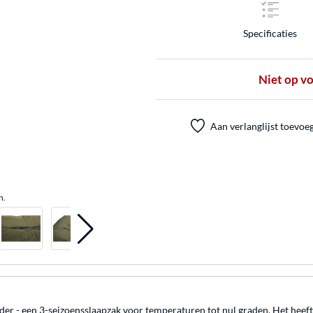
Specificaties
Niet op v
Aan verlanglijst toevoe
n.
r - een 3-seizoensslaapzak voor temperaturen tot nul graden. Het heef