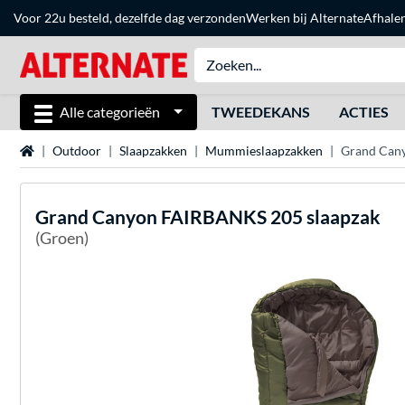
Voor 22u besteld, dezelfde dag verzonden
Werken bij Alternate
Afhale
Alle categorieën
TWEEDEKANS
ACTIES
Home
Outdoor
Slaapzakken
Mummieslaapzakken
Grand Can
Grand Canyon
FAIRBANKS 205 slaapzak
(Groen)