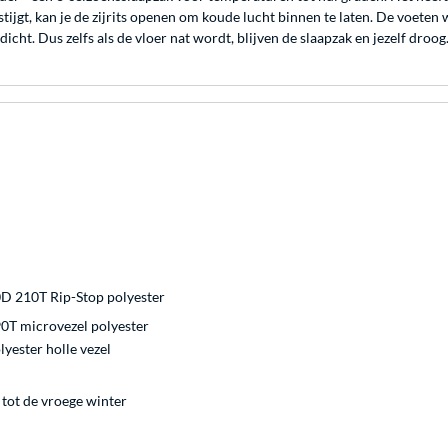
tijgt, kan je de zijrits openen om koude lucht binnen te laten. De voet
ht. Dus zelfs als de vloer nat wordt, blijven de slaapzak en jezelf droog
D 210T Rip-Stop polyester
0T microvezel polyester
yester holle vezel
 tot de vroege winter