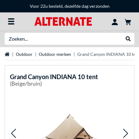
Voor 22u besteld, dezelfde dag verzonden
Zoeken
Websh
Home
Outdoor
Outdoor merken
Grand Canyon INDIANA 10 ten
Grand Canyon
INDIANA 10 tent
(Beige/bruin)