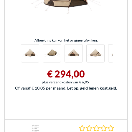
Afbeelding kan van het origineel afwijken.
€ 294,00
plus verzendkosten van
€ 6,95
Of vanaf € 10,05 per maand.
Let op, geld lenen kost geld.
0.0 sterr