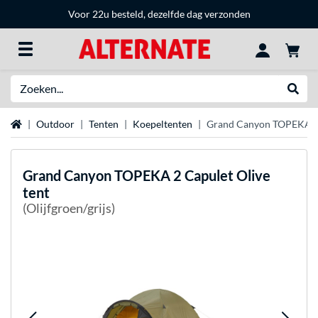
Voor 22u besteld, dezelfde dag verzonden
Zoeken
Websh
Home
Outdoor
Tenten
Koepeltenten
Grand Canyon TOPEKA 2 
Grand Canyon
TOPEKA 2 Capulet Olive
tent
(Olijfgroen/grijs)