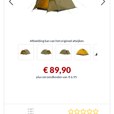
Afbeelding kan van het origineel afwijken.
€ 89,90
plus verzendkosten van
€ 6,95
0.0 sterr