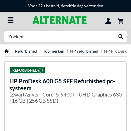
Voor 22u besteld, dezelfde dag verzonden
Zoeken
Websh
Home
Refurbished
Top merken
HP refurbished
HP ProDesk 60
REFURBISHED
HP
ProDesk 600 G5 SFF Refurbished pc-
systeem
(Zwart/zilver | Core i5-9400T | UHD Graphics 630
| 16 GB | 256 GB SSD)