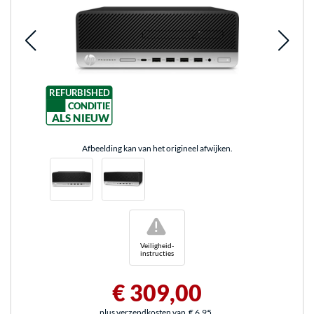
REFURBISHED
CONDITIE
ALS NIEUW
Afbeelding kan van het origineel afwijken.
!
Veiligheid-
instructies
€ 309,00
plus verzendkosten van
€ 6,95