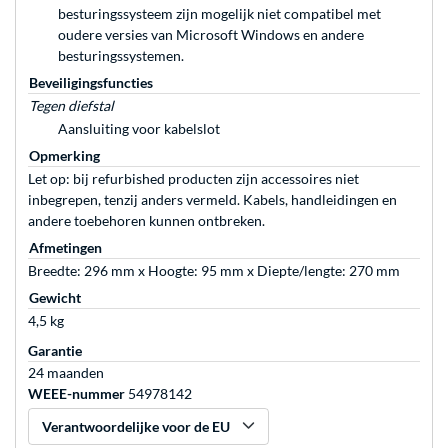
besturingssysteem zijn mogelijk niet compatibel met
oudere versies van Microsoft Windows en andere
besturingssystemen.
Beveiligingsfuncties
Tegen diefstal
Aansluiting voor kabelslot
Opmerking
Let op: bij refurbished producten zijn accessoires niet
inbegrepen, tenzij anders vermeld. Kabels, handleidingen en
andere toebehoren kunnen ontbreken.
Afmetingen
Breedte: 296 mm x Hoogte: 95 mm x Diepte/lengte: 270 mm
Gewicht
4,5 kg
Garantie
24 maanden
WEEE-nummer
54978142
Verantwoordelijke voor de EU