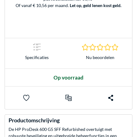
Of vanaf € 10,56 per maand.
Let op, geld lenen kost geld.
0.0 sterr
Nu beoordelen
Specificaties
Op voorraad
Productomschrijving
De HP ProDesk 600 G5 SFF Refurbished overtuigt met
robuuste beveiliging en uitgebreide beheerfuncties in een