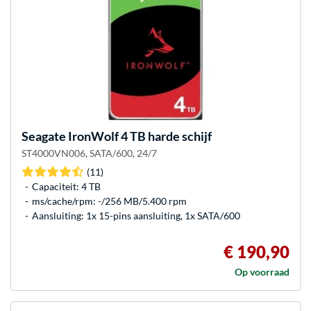
Seagate
IronWolf 4 TB harde schijf
ST4000VN006, SATA/600, 24/7
(11)
Capaciteit: 4 TB
ms/cache/rpm: -/256 MB/5.400 rpm
Aansluiting: 1x 15-pins aansluiting, 1x SATA/600
€ 190,90
Op voorraad