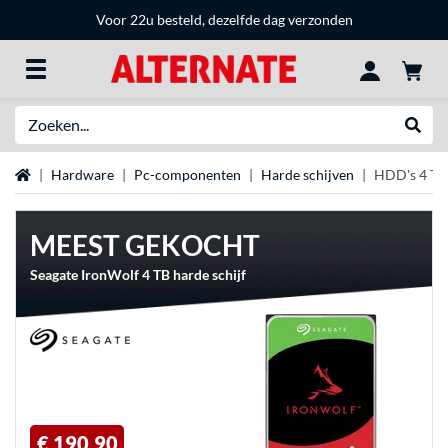
Voor 22u besteld, dezelfde dag verzonden
Zoeken
Websh
Home
Hardware
Pc-componenten
Harde schijven
HDD's 4 TB
MEEST GEKOCHT
Seagate IronWolf 4 TB harde schijf
€ 190,90