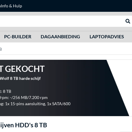
n
Info & Hulp
Zoeken
We
PC-BUILDER
DAGAANBIEDING
LAPTOPADVIES
B
T GEKOCHT
Wolf 8 TB harde schijf
t: 8 TB
/rpm: -/256 MB/7.200 rpm
ng: 1x 15-pins aansluiting, 1x SATA/600
ijven HDD's 8 TB