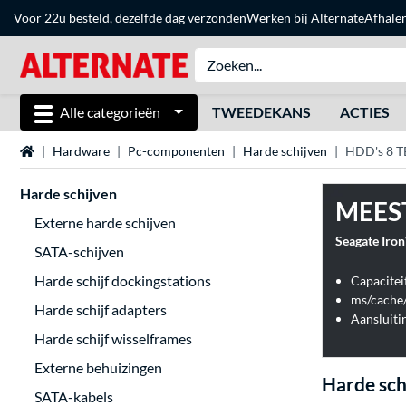
Voor 22u besteld, dezelfde dag verzonden
Werken bij Alternate
Afhale
Alle categorieën
TWEEDEKANS
ACTIES
Home
Hardware
Pc-componenten
Harde schijven
HDD's 8 T
Harde schijven
MEES
Externe harde schijven
Seagate Iron
SATA-schijven
Harde schijf dockingstations
Capacitei
ms/cache
Harde schijf adapters
Aansluiti
Harde schijf wisselframes
Externe behuizingen
Harde sch
SATA-kabels