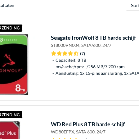
Sorter
sultaten
ERZENDING
Seagate
IronWolf 8 TB harde schijf
ST8000VN004, SATA/600, 24/7
(7)
Capaciteit: 8 TB
ms/cache/rpm: -/256 MB/7.200 rpm
Aansluiting: 1x 15-pins aansluiting, 1x SAT
ERZENDING
WD
Red Plus 8 TB harde schijf
WD80EFPX, SATA 600, 24/7