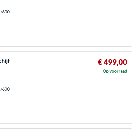
A/600
hijf
€ 499,00
Op voorraad
A/600