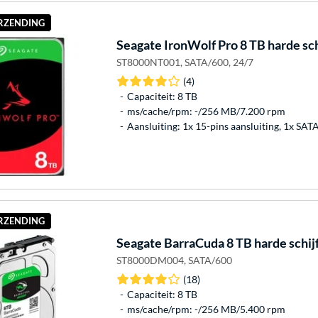
ERZENDING
Seagate
IronWolf Pro 8 TB harde sch
ST8000NT001, SATA/600, 24/7
(4)
Capaciteit: 8 TB
ms/cache/rpm: -/256 MB/7.200 rpm
Aansluiting: 1x 15-pins aansluiting, 1x SAT
ERZENDING
Seagate
BarraCuda 8 TB harde schij
ST8000DM004, SATA/600
(18)
Capaciteit: 8 TB
ms/cache/rpm: -/256 MB/5.400 rpm