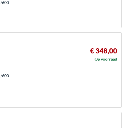
A/600
€ 348,00
Op voorraad
A/600