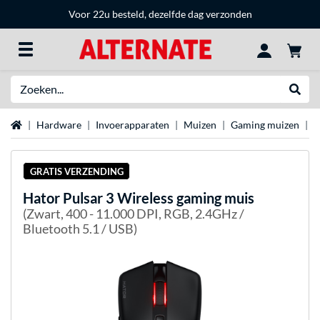
Voor 22u besteld, dezelfde dag verzonden
Zoeken
Websh
Home
Hardware
Invoerapparaten
Muizen
Gaming muizen
H
GRATIS VERZENDING
Hator
Pulsar 3 Wireless gaming muis
(Zwart, 400 - 11.000 DPI, RGB, 2.4GHz /
Bluetooth 5.1 / USB)