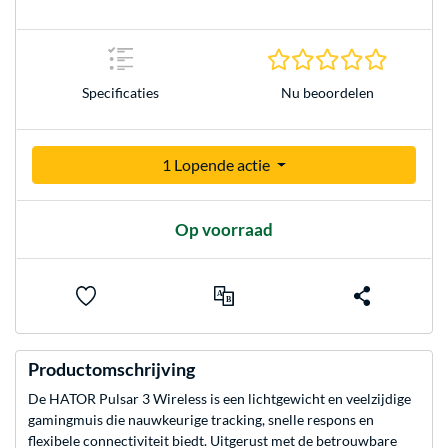
0.0 sterr
Nu beoordelen
Specificaties
1 Lopende actie
Op voorraad
Productomschrijving
De HATOR Pulsar 3 Wireless is een lichtgewicht en veelzijdige
gamingmuis die nauwkeurige tracking, snelle respons en
flexibele connectiviteit biedt. Uitgerust met de betrouwbare