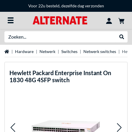
Voor 22u besteld, dezelfde dag verzonden
Zoeken
Websh
Home
Hardware
Netwerk
Switches
Netwerk switches
Hewle
Hewlett Packard Enterprise
Instant On
1830 48G 4SFP switch