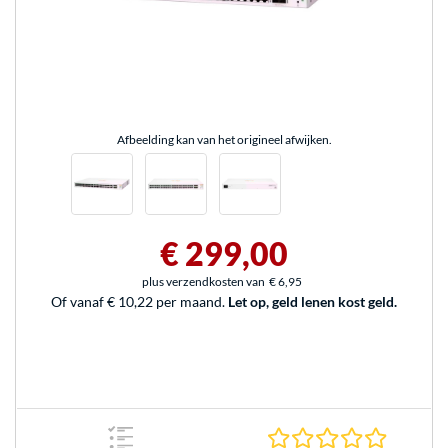
Afbeelding kan van het origineel afwijken.
€ 299,00
plus verzendkosten van
€ 6,95
Of vanaf € 10,22 per maand.
Let op, geld lenen kost geld.
0.0 sterr