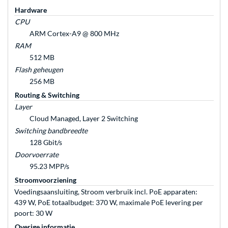
Hardware
CPU
ARM Cortex-A9 @ 800 MHz
RAM
512 MB
Flash geheugen
256 MB
Routing & Switching
Layer
Cloud Managed, Layer 2 Switching
Switching bandbreedte
128 Gbit/s
Doorvoerrate
95.23 MPP/s
Stroomvoorziening
Voedingsaansluiting, Stroom verbruik incl. PoE apparaten:
439 W, PoE totaalbudget: 370 W, maximale PoE levering per
poort: 30 W
Overige informatie