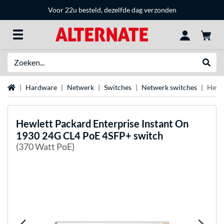
Voor 22u besteld, dezelfde dag verzonden
Zoeken
Websh
Home
Hardware
Netwerk
Switches
Netwerk switches
Hewle
Hewlett Packard Enterprise
Instant On
1930 24G CL4 PoE 4SFP+ switch
(370 Watt PoE)