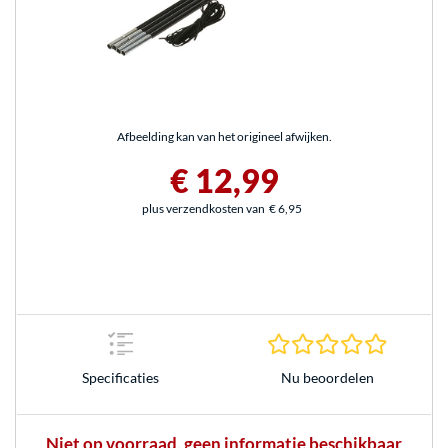
Afbeelding kan van het origineel afwijken.
€ 12,99
plus verzendkosten van
€ 6,95
0.0 sterr
Nu beoordelen
Specificaties
Niet op voorraad, geen informatie beschikbaar