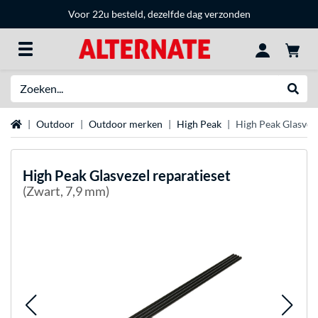
Voor 22u besteld, dezelfde dag verzonden
Zoeken
Websh
Home
Outdoor
Outdoor merken
High Peak
High Peak Glasveze
High Peak
Glasvezel reparatieset
(Zwart, 7,9 mm)