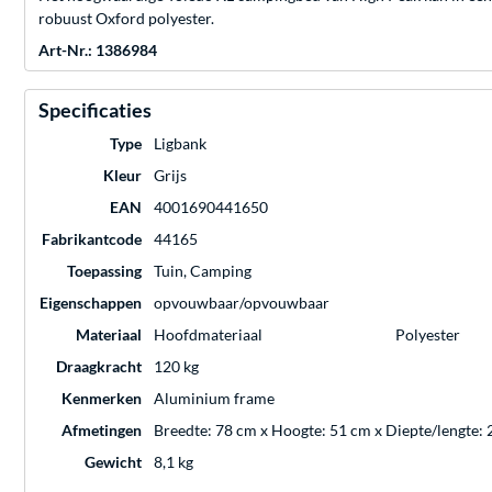
robuust Oxford polyester.
Art-Nr.: 1386984
Specificaties
Type
Ligbank
Kleur
Grijs
EAN
4001690441650
Fabrikantcode
44165
Toepassing
Tuin, Camping
Eigenschappen
opvouwbaar/opvouwbaar
Materiaal
Hoofdmateriaal
Polyester
Draagkracht
120 kg
Kenmerken
Aluminium frame
Afmetingen
Breedte: 78 cm x Hoogte: 51 cm x Diepte/lengte:
Gewicht
8,1 kg