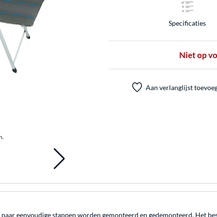
Specificaties
Niet op v
Aan verlanglijst toevoe
n.
paar eenvoudige stappen worden gemonteerd en gedemonteerd. Het bestaa