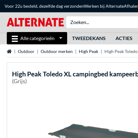
Voor 22u besteld, dezelfde dag verzonden
Werken bij Alternate
Afhale
Alle categorieën
TWEEDEKANS
ACTIES
Home
Outdoor
Outdoor merken
High Peak
High Peak Toled
High Peak
Toledo XL campingbed kampeer
(Grijs)