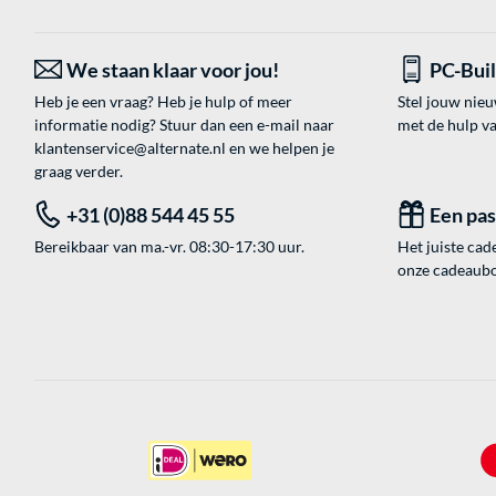
We staan klaar voor jou!
PC-Bui
Heb je een vraag? Heb je hulp of meer
Stel jouw nie
informatie nodig? Stuur dan een e-mail naar
met de hulp v
klantenservice@alternate.nl
en we helpen je
graag verder.
+31 (0)88 544 45 55
Een pa
Bereikbaar van ma.-vr. 08:30-17:30 uur.
Het juiste cade
onze cadeaubon