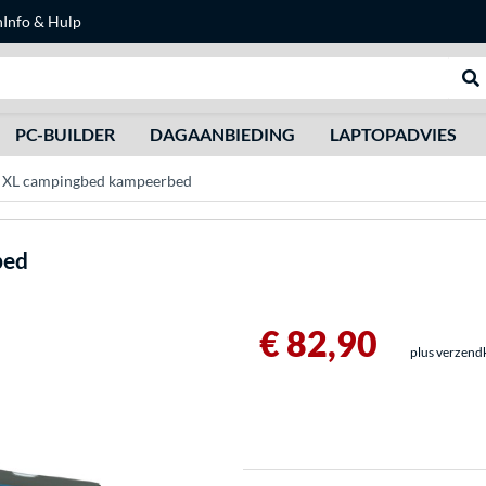
n
Info & Hulp
Zoeken
We
PC-BUILDER
DAGAANBIEDING
LAPTOPADVIES
o XL campingbed kampeerbed
bed
€ 82,90
plus verzend