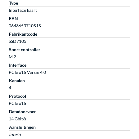
Type
Interface kaart
EAN
0643653710515
Fabrikantcode
SSD7105
Soort controller
M.2
Interface
PCIe x16 Versie 4.0
Kanalen
4
Protocol
PCIe x16
Datadoorvoer
14 Gbit/s
Aansluitingen
intern