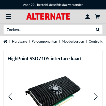
Voor 22u besteld, dezelfde dag verzonden
Zoeken
Websh
Home
Hardware
Pc-componenten
Moederborden
Controllers
HighPoint
SSD7105 interface kaart