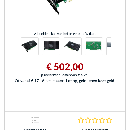
Afbeelding kan van het origineel afwijken.
€ 502,00
plus verzendkosten van
€ 6,95
Of vanaf € 17,16 per maand.
Let op, geld lenen kost geld.
0.0 sterr
Nu beoordelen
Specificaties