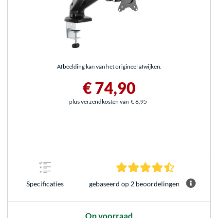
Afbeelding kan van het origineel afwijken.
€ 74,90
plus verzendkosten van
€ 6,95
4.5 sterren g
gebaseerd op 2 beoordelingen
Specificaties
Op voorraad