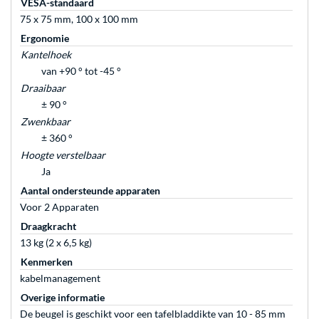
VESA-standaard
75 x 75 mm, 100 x 100 mm
Ergonomie
Kantelhoek
van +90 ° tot -45 °
Draaibaar
± 90 °
Zwenkbaar
± 360 °
Hoogte verstelbaar
Ja
Aantal ondersteunde apparaten
Voor 2 Apparaten
Draagkracht
13 kg (2 x 6,5 kg)
Kenmerken
kabelmanagement
Overige informatie
De beugel is geschikt voor een tafelbladdikte van 10 - 85 mm