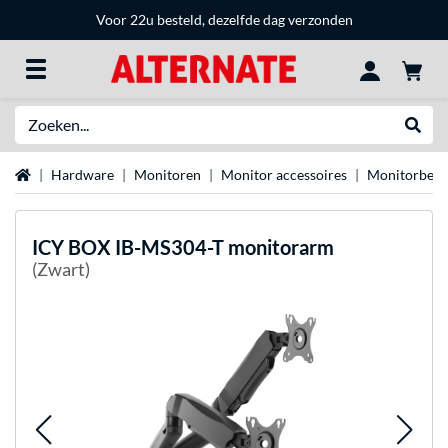
Voor 22u besteld, dezelfde dag verzonden
Zoeken
Websh
Home
Hardware
Monitoren
Monitor accessoires
Monitorbeug
ICY BOX
IB-MS304-T monitorarm
(Zwart)