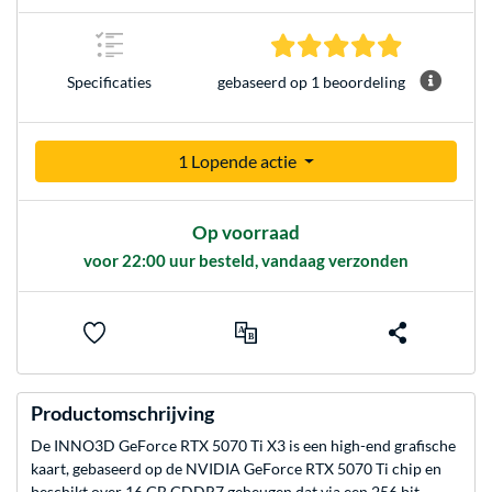
5.0 sterren 
gebaseerd op 1 beoordeling
Specificaties
1 Lopende actie
Op voorraad
voor 22:00 uur besteld, vandaag verzonden
Productomschrijving
De INNO3D GeForce RTX 5070 Ti X3 is een high-end grafische
kaart, gebaseerd op de NVIDIA GeForce RTX 5070 Ti chip en
beschikt over 16 GB GDDR7 geheugen dat via een 256 bit