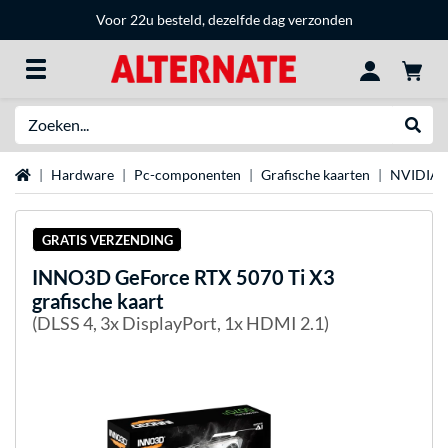
Voor 22u besteld, dezelfde dag verzonden
Zoeken
Websh
Home
Hardware
Pc-componenten
Grafische kaarten
NVIDIA g
GRATIS VERZENDING
INNO3D
GeForce RTX 5070 Ti X3
grafische kaart
(DLSS 4, 3x DisplayPort, 1x HDMI 2.1)