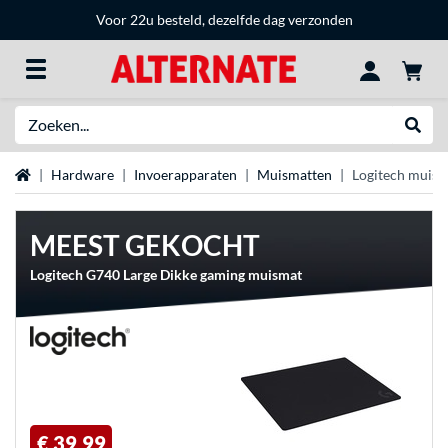
Voor 22u besteld, dezelfde dag verzonden
Zoeken
Websh
Home
Hardware
Invoerapparaten
Muismatten
Logitech muism
MEEST GEKOCHT
Logitech G740 Large Dikke gaming muismat
€ 39,99