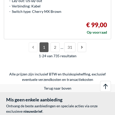
Lay-out: US lay-out
Verbinding: Kabel
Switch type: Cherry MX Brown
€ 99,00
Op voorraad
1
2
31
…
1-24 van 735 resultaten
Alle prijzen zijn inclusief BTW en thuiskopieheffing, exclusief
eventuele
verzendkosten
en
transactiekosten
Terug naar boven
Mis geen enkele aanbieding
Ontvang de beste aanbiedingen en speciale acties via onze
exclusieve
nieuwsbrief
.