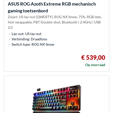
ASUS
ROG Azoth Extreme RGB mechanisch
gaming toetsenbord
Zwart, US lay-out (QWERTY), ROG NX Snow, 75%, RGB leds,
Hot-swappable, PBT Double-shot, Bluetooth | 2.4GHz | USB
2.0
Lay-out: US lay-out
Verbinding: Draadloos
Switch type: ROG NX Snow
€ 539,00
Op voorraad