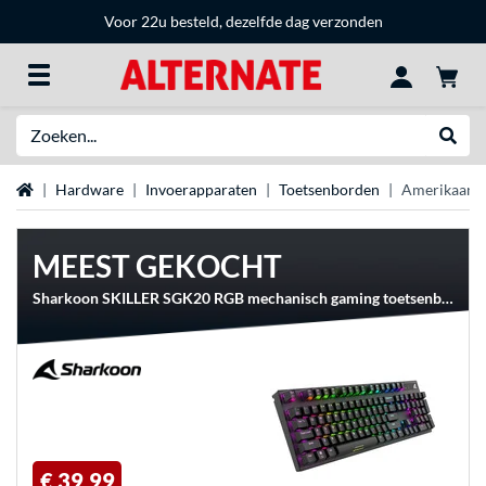
Voor 22u besteld, dezelfde dag verzonden
Zoeken
Websh
Home
Hardware
Invoerapparaten
Toetsenborden
Amerikaans
MEEST GEKOCHT
Sharkoon SKILLER SGK20 RGB mechanisch gaming toetsenbord
€ 39,99