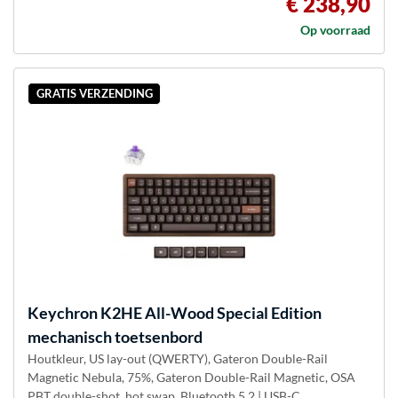
€ 238,90
Op voorraad
GRATIS VERZENDING
Keychron
K2HE All-Wood Special Edition
mechanisch toetsenbord
Houtkleur, US lay-out (QWERTY), Gateron Double-Rail
Magnetic Nebula, 75%, Gateron Double-Rail Magnetic, OSA
PBT double-shot, hot swap, Bluetooth 5.2 | USB-C