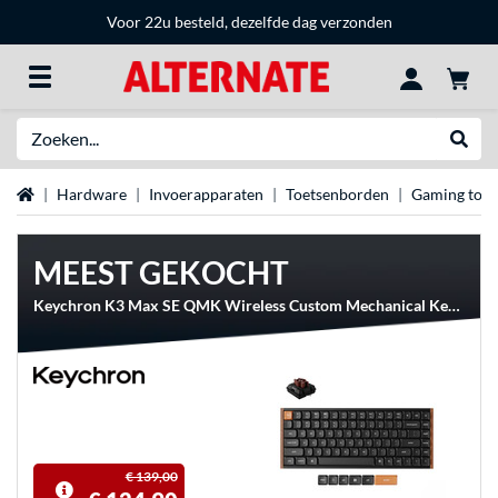
Voor 22u besteld, dezelfde dag verzonden
Zoeken
Websh
Home
Hardware
Invoerapparaten
Toetsenborden
Gaming toe
MEEST GEKOCHT
Keychron K3 Max SE QMK Wireless Custom Mechanical Keyboard
€ 139,00