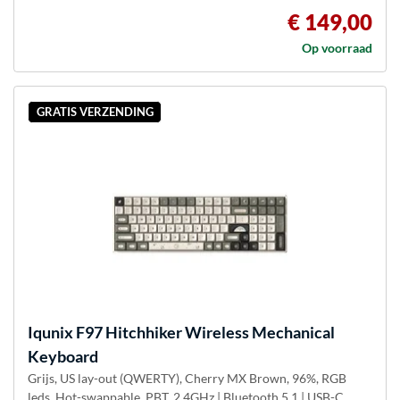
€ 149,00
Op voorraad
GRATIS VERZENDING
Iqunix
F97 Hitchhiker Wireless Mechanical
Keyboard
Grijs, US lay-out (QWERTY), Cherry MX Brown, 96%, RGB
leds, Hot-swappable, PBT, 2.4GHz | Bluetooth 5.1 | USB-C