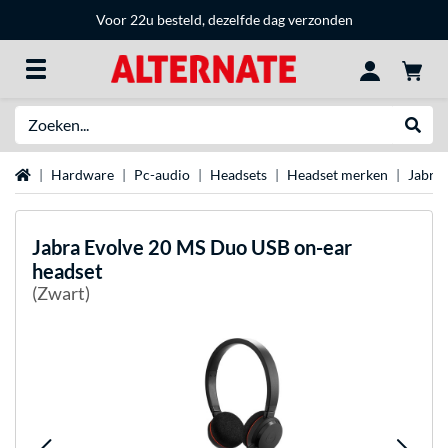
Voor 22u besteld, dezelfde dag verzonden
Zoeken
Websh
Home
Hardware
Pc-audio
Headsets
Headset merken
Jabra 
Jabra
Evolve 20 MS Duo USB on-ear
headset
(Zwart)