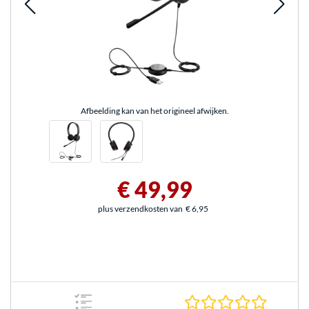
Afbeelding kan van het origineel afwijken.
€ 49,99
plus verzendkosten van
€ 6,95
0.0 sterr