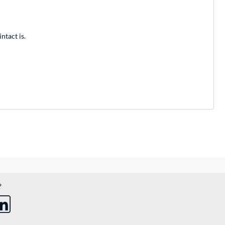
ntact is.
?