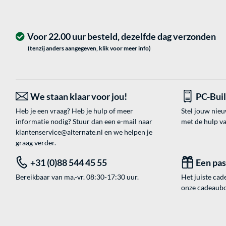
Voor 22.00 uur besteld, dezelfde dag verzonden
(tenzij anders aangegeven, klik voor meer info)
We staan klaar voor jou!
PC-Bui
Heb je een vraag? Heb je hulp of meer
Stel jouw nie
informatie nodig? Stuur dan een e-mail naar
met de hulp v
klantenservice@alternate.nl
en we helpen je
graag verder.
+31 (0)88 544 45 55
Een pa
Bereikbaar van ma.-vr. 08:30-17:30 uur.
Het juiste cade
onze cadeaubon