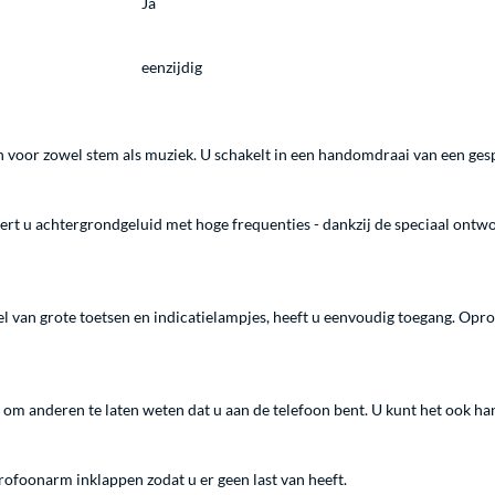
Ja
eenzijdig
 voor zowel stem als muziek. U schakelt in een handomdraai van een ges
ert u achtergrondgeluid met hoge frequenties - dankzij de speciaal ontw
el van grote toetsen en indicatielampjes, heeft u eenvoudig toegang. Op
d om anderen te laten weten dat u aan de telefoon bent. U kunt het ook h
rofoonarm inklappen zodat u er geen last van heeft.