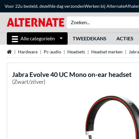
Voor 22u besteld, dezelfde dag verzonden
Werken bij Alternate
Afhale
Alle categorieën
TWEEDEKANS
ACTIES
Home
Hardware
Pc-audio
Headsets
Headset merken
Jabra
Jabra
Evolve 40 UC Mono on-ear headset
(Zwart/zilver)