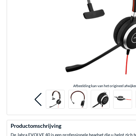
Afbeelding kan van het origineel afwijke
Productomschrijving
De Jabra EVOLVE 40 is een professionele headset die u helpt zich t