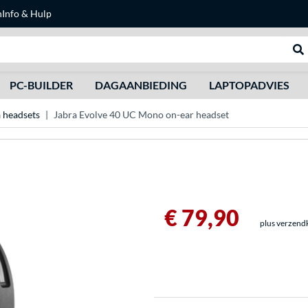
n
Info & Hulp
Zoeken
We
PC-BUILDER
DAGAANBIEDING
LAPTOPADVIES
 headsets
Jabra Evolve 40 UC Mono on-ear headset
€ 79,90
plus verzend