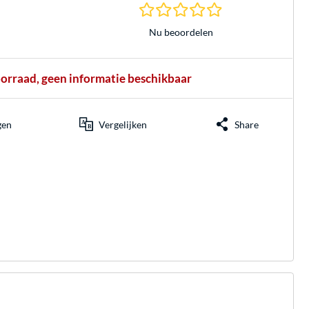
0.0 sterren gebasee
Nu beoordelen
oorraad, geen informatie beschikbaar
gen
Vergelijken
Share