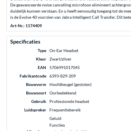
De geavanceerde noise cancelling microfoon elimineert achtergron
duidelijk kunnen verstaan. En u heeft eenvoudig toegang tot de m
is de Evolve 40 voorzien van Jabra Intelligent Call Transfer. Dit 
Art-Nr.: 1174409
Specificaties
Type
On-Ear Headset
Kleur
Zwart/zilver
EAN
5706991017045
Fabrikantcode
6393-829-209
Bouwvorm
Hoofdbeugel (gesloten)
Bouwsoort
Oorbedekkend
Gebruik
Professionele headset
Luidspreker
Frequentiebereik
Geluid
Functies