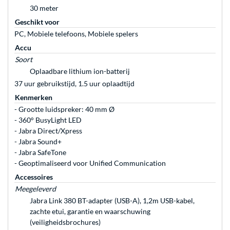
30 meter
Geschikt voor
PC, Mobiele telefoons, Mobiele spelers
Accu
Soort
Oplaadbare lithium ion-batterij
37 uur gebruikstijd, 1.5 uur oplaadtijd
Kenmerken
- Grootte luidspreker: 40 mm Ø
- 360° BusyLight LED
- Jabra Direct/Xpress
- Jabra Sound+
- Jabra SafeTone
- Geoptimaliseerd voor Unified Communication
Accessoires
Meegeleverd
Jabra Link 380 BT-adapter (USB-A), 1,2m USB-kabel,
zachte etui, garantie en waarschuwing
(veiligheidsbrochures)