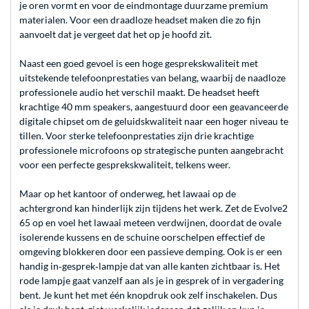
je oren vormt en voor de eindmontage duurzame premium
materialen. Voor een draadloze headset maken die zo fijn
aanvoelt dat je vergeet dat het op je hoofd zit.
Naast een goed gevoel is een hoge gesprekskwaliteit met
uitstekende telefoonprestaties van belang, waarbij de naadloze
professionele audio het verschil maakt. De headset heeft
krachtige 40 mm speakers, aangestuurd door een geavanceerde
digitale chipset om de geluidskwaliteit naar een hoger niveau te
tillen. Voor sterke telefoonprestaties zijn drie krachtige
professionele microfoons op strategische punten aangebracht
voor een perfecte gesprekskwaliteit, telkens weer.
Maar op het kantoor of onderweg, het lawaai op de
achtergrond kan hinderlijk zijn tijdens het werk. Zet de Evolve2
65 op en voel het lawaai meteen verdwijnen, doordat de ovale
isolerende kussens en de schuine oorschelpen effectief de
omgeving blokkeren door een passieve demping. Ook is er een
handig in‐gesprek‐lampje dat van alle kanten zichtbaar is. Het
rode lampje gaat vanzelf aan als je in gesprek of in vergadering
bent. Je kunt het met één knopdruk ook zelf inschakelen. Dus