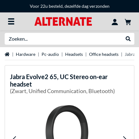
Voor 22u besteld, dezelfde dag verzonden
Zoeken
Websh
Home
Hardware
Pc-audio
Headsets
Office headsets
Jabra E
Jabra
Evolve2 65, UC Stereo on-ear
headset
(Zwart, Unified Communication, Bluetooth)