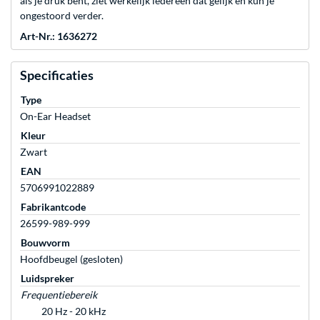
als je druk bent, ziet werkelijk iedereen dat gelijk en kun je
ongestoord verder.
Art-Nr.: 1636272
Specificaties
Type
On-Ear Headset
Kleur
Zwart
EAN
5706991022889
Fabrikantcode
26599-989-999
Bouwvorm
Hoofdbeugel (gesloten)
Luidspreker
Frequentiebereik
20 Hz - 20 kHz