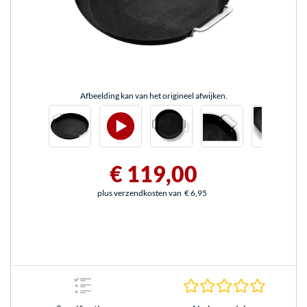
Afbeelding kan van het origineel afwijken.
€ 119,00
plus verzendkosten van
€ 6,95
0.0 sterr