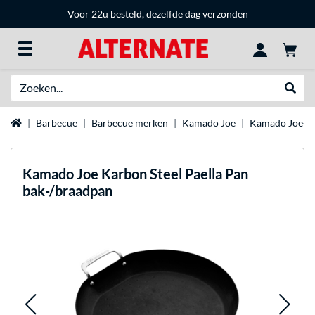
Voor 22u besteld, dezelfde dag verzonden
Zoeken
Websh
Home
Barbecue
Barbecue merken
Kamado Joe
Kamado Joe-ac
Kamado Joe
Karbon Steel Paella Pan
bak-/braadpan