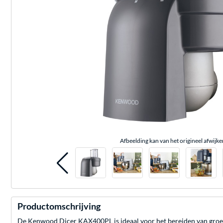
Afbeelding kan van het origineel afwijke
Productomschrijving
De Kenwood Dicer KAX400PL is ideaal voor het bereiden van groente-