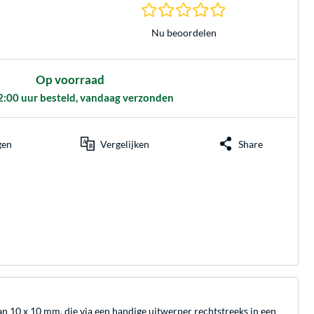
0.0 sterren gebasee
Nu beoordelen
Op voorraad
2:00 uur besteld, vandaag verzonden
gen
Vergelijken
Share
an 10 x 10 mm, die via een handige uitwerper rechtstreeks in een