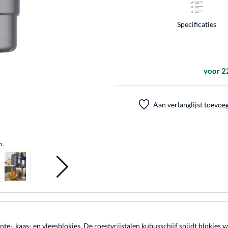
Specificaties
voor 2
Aan verlanglijst toevoe
n.
, kaas- en vleesblokjes. De roestvrijstalen kubusschijf snijdt blokjes v