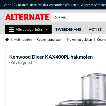
Voor 22u besteld, dezelfde dag verzonden
Werken bij Alternate
Afhale
Alle categorieën
TWEEDEKANS
ACTIES
Home
Huishouden
Keukenapparaten
Koken en bakken
Keuke
Kenwood
Dicer KAX400PL hakmolen
(Zilver/grijs)