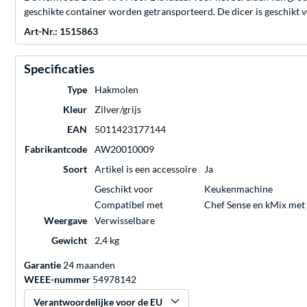
geschikte container worden getransporteerd. De dicer is geschik
Art-Nr.: 1515863
Specificaties
Type
Hakmolen
Kleur
Zilver/grijs
EAN
5011423177144
Fabrikantcode
AW20010009
Soort
Artikel is een accessoire
Ja
Geschikt voor
Keukenmachine
Compatibel met
Chef Sense en kMix me
Weergave
Verwisselbare
Gewicht
2,4 kg
Garantie
24 maanden
WEEE-nummer
54978142
Verantwoordelijke voor de EU