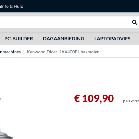
n
Info & Hulp
Zoeken
We
PC-BUILDER
DAGAANBIEDING
LAPTOPADVIES
nmachines
Kenwood Dicer KAX400PL hakmolen
€ 109,90
plus verz