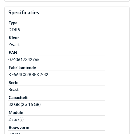
Specificaties
Type
DDR5
Kleur
Zwart
EAN
0740617342765
Fabrikantcode
KF564C32BBEK2-32
Serie
Beast
Capaciteit
32 GB (2 x 16 GB)
Module
2 stuk(s)
Bouwvorm