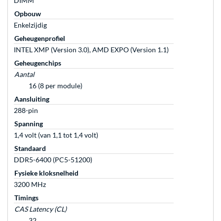
DIMM
Opbouw
Enkelzijdig
Geheugenprofiel
INTEL XMP (Version 3.0), AMD EXPO (Version 1.1)
Geheugenchips
Aantal
16 (8 per module)
Aansluiting
288-pin
Spanning
1,4 volt (van 1,1 tot 1,4 volt)
Standaard
DDR5-6400 (PC5-51200)
Fysieke kloksnelheid
3200 MHz
Timings
CAS Latency (CL)
32