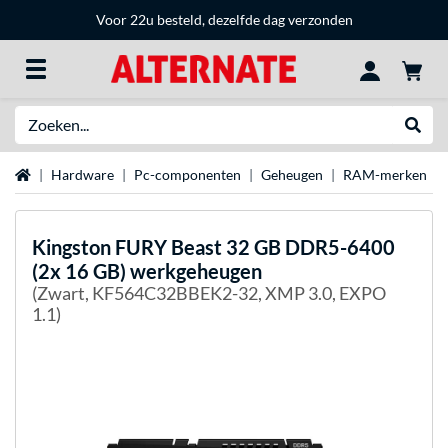
Voor 22u besteld, dezelfde dag verzonden
Zoeken
Websh
Home
Hardware
Pc-componenten
Geheugen
RAM-merken
Kingston FURY
Beast 32 GB DDR5-6400
(2x 16 GB) werkgeheugen
(Zwart, KF564C32BBEK2-32, XMP 3.0, EXPO
1.1)