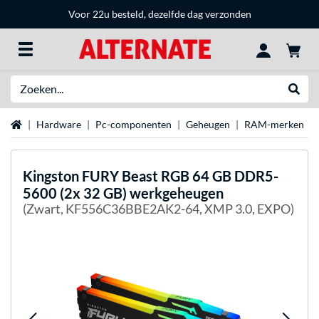
Voor 22u besteld, dezelfde dag verzonden
Zoeken
Websh
Home
Hardware
Pc-componenten
Geheugen
RAM-merken
Kingston FURY
Beast RGB 64 GB DDR5-
5600 (2x 32 GB) werkgeheugen
(Zwart, KF556C36BBE2AK2-64, XMP 3.0, EXPO)