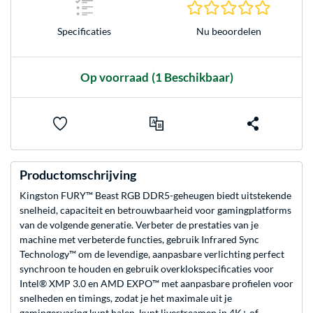
0.0 sterr
Nu beoordelen
Specificaties
Op voorraad
(1 Beschikbaar)
Productomschrijving
Kingston FURY™ Beast RGB DDR5-geheugen biedt uitstekende
snelheid, capaciteit en betrouwbaarheid voor gamingplatforms
van de volgende generatie. Verbeter de prestaties van je
machine met verbeterde functies, gebruik Infrared Sync
Technology™ om de levendige, aanpasbare verlichting perfect
synchroon te houden en gebruik overklokspecificaties voor
Intel® XMP 3.0 en AMD EXPO™ met aanpasbare profielen voor
snelheden en timings, zodat je het maximale uit je
gamingervaring kunt halen, kunt livestreamen in 4K+ of