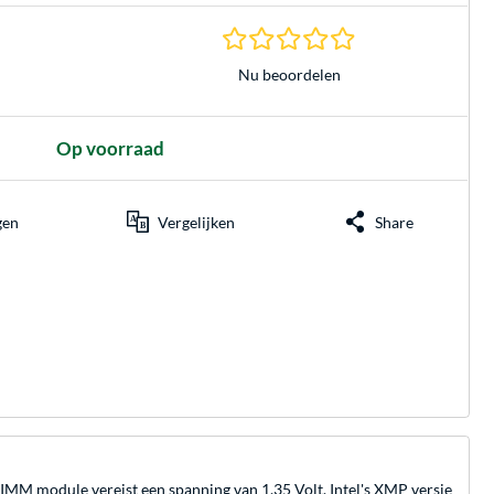
0.0 sterren gebasee
Nu beoordelen
Op voorraad
gen
Vergelijken
Share
module vereist een spanning van 1,35 Volt. Intel's XMP versie