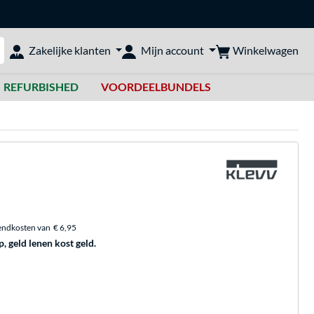
Winkelwagen
Zakelijke klanten
Mijn account
bshop doorzoeken
REFURBISHED
VOORDEELBUNDELS
endkosten van
€ 6,95
p, geld lenen kost geld.