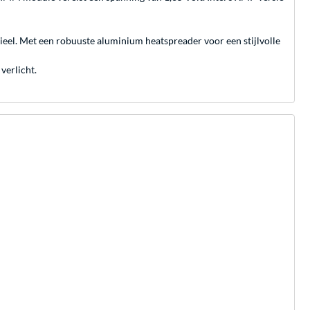
el. Met een robuuste aluminium heatspreader voor een stijlvolle
verlicht.