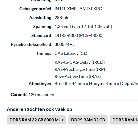
Geheugenprofiel
INTEL XMP , AMD EXPO
Aansluiting
288-pin
Spanning
1,35 volt (van 1,1 tot 1,35 volt)
Standaard
DDR5-6000 (PC5-48000)
Fysieke kloksnelheid
3000 MHz
Timings
CAS Latency (CL)
RAS-to-CAS-Delay (tRCD)
RAS-Precharge-Time (tRP)
Row-Active-Time (tRAS)
Afmetingen
Breedte: 44 mm x Hoogte: 8 mm x Diepte/l
Garantie
120 maanden
Anderen zochten ook vaak op
DDR5 RAM 32 GB 6000 MHz
DDR5 RAM 32 GB
DDR5 RAM 1