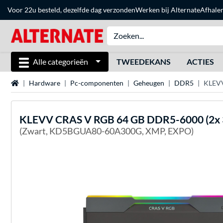
Voor 22u besteld, dezelfde dag verzonden
Werken bij Alternate
Afhale
Alle categorieën
TWEEDEKANS
ACTIES
Home
Hardware
Pc-componenten
Geheugen
DDR5
KLEVV
KLEVV
CRAS V RGB 64 GB DDR5-6000 (2x 
(Zwart, KD5BGUA80-60A300G, XMP, EXPO)