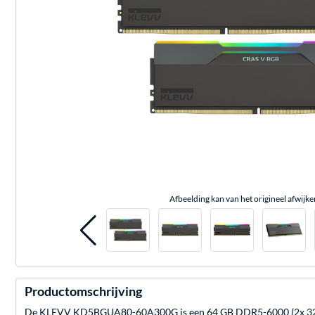
Afbeelding kan van het origineel afwijke
Productomschrijving
De KLEVV KD5BGUA80-60A300G is een 64 GB DDR5-6000 (2x 32 GB) 