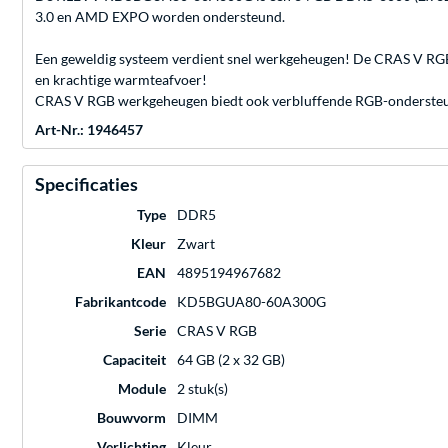
3.0 en AMD EXPO worden ondersteund.
Een geweldig systeem verdient snel werkgeheugen! De CRAS V RGB 
en krachtige warmteafvoer!
CRAS V RGB werkgeheugen biedt ook verbluffende RGB-ondersteuning
Art-Nr.: 1946457
Specificaties
Type
DDR5
Kleur
Zwart
EAN
4895194967682
Fabrikantcode
KD5BGUA80-60A300G
Serie
CRAS V RGB
Capaciteit
64 GB (2 x 32 GB)
Module
2 stuk(s)
Bouwvorm
DIMM
Verlichting
Kleur