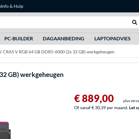
n
Info & Hulp
Zoeken
We
PC-BUILDER
DAGAANBIEDING
LAPTOPADVIES
 CRAS V RGB 64 GB DDR5-6000 (2x 32 GB) werkgeheugen
32 GB) werkgeheugen
€ 889,00
plus verz
Of vanaf € 30,39 per maand.
Let o