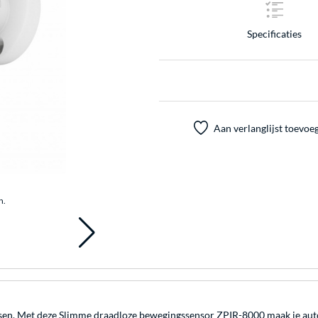
Specificaties
Aan verlanglijst toevoe
n.
ensen. Met deze Slimme draadloze bewegingssensor ZPIR-8000 maak je au