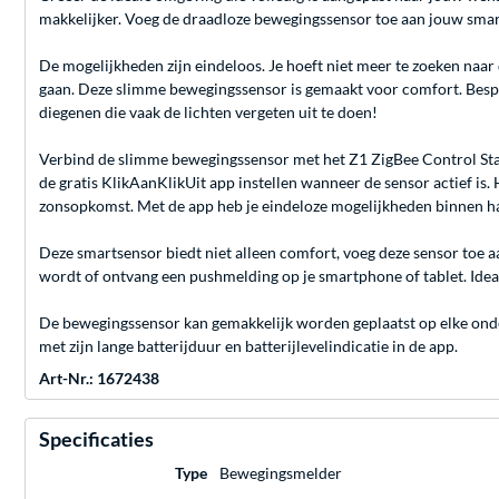
makkelijker. Voeg de draadloze bewegingssensor toe aan jouw smart 
De mogelijkheden zijn eindeloos. Je hoeft niet meer te zoeken naar
gaan. Deze slimme bewegingssensor is gemaakt voor comfort. Bespaa
diegenen die vaak de lichten vergeten uit te doen!
Verbind de slimme bewegingssensor met het Z1 ZigBee Control Stati
de gratis KlikAanKlikUit app instellen wanneer de sensor actief i
zonsopkomst. Met de app heb je eindeloze mogelijkheden binnen h
Deze smartsensor biedt niet alleen comfort, voeg deze sensor toe a
wordt of ontvang een pushmelding op je smartphone of tablet. Ideaal
De bewegingssensor kan gemakkelijk worden geplaatst op elke onde
met zijn lange batterijduur en batterijlevelindicatie in de app.
Art-Nr.: 1672438
Specificaties
Type
Bewegingsmelder