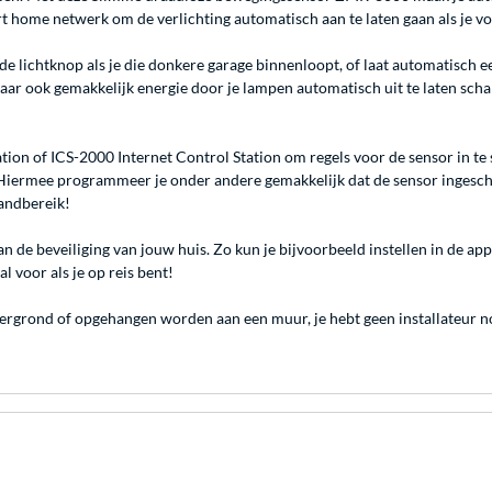
home netwerk om de verlichting automatisch aan te laten gaan als je voo
 de lichtknop als je die donkere garage binnenloopt, of laat automatisch 
r ook gemakkelijk energie door je lampen automatisch uit te laten scha
on of ICS-2000 Internet Control Station om regels voor de sensor in te 
s. Hiermee programmeer je onder andere gemakkelijk dat de sensor ingesc
andbereik!
an de beveiliging van jouw huis. Zo kun je bijvoorbeeld instellen in de 
 voor als je op reis bent!
rgrond of opgehangen worden aan een muur, je hebt geen installateur nod