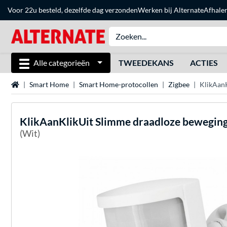
Voor 22u besteld, dezelfde dag verzonden
Werken bij Alternate
Afhale
Alle categorieën
TWEEDEKANS
ACTIES
Home
Smart Home
Smart Home-protocollen
Zigbee
KlikAan
KlikAanKlikUit
Slimme draadloze bewegin
(Wit)