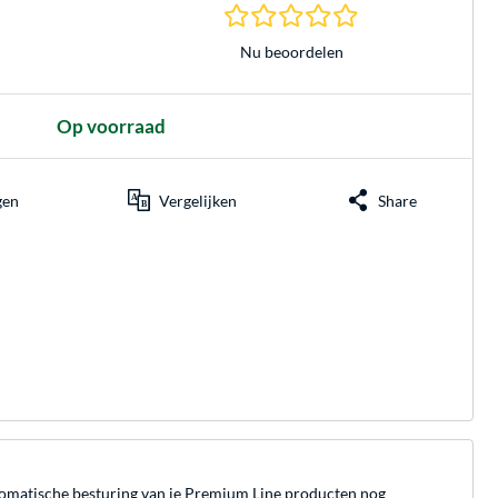
0.0 sterren gebasee
Nu beoordelen
Op voorraad
gen
Vergelijken
Share
tomatische besturing van je Premium Line producten nog