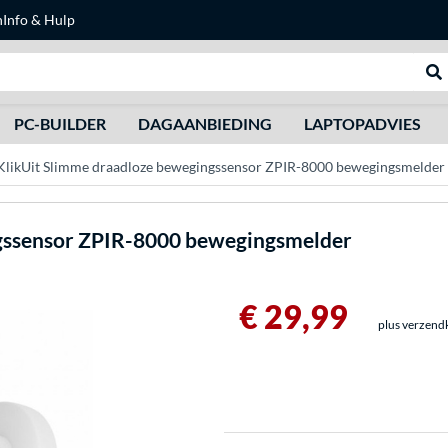
n
Info & Hulp
Zoeken
We
PC-BUILDER
DAGAANBIEDING
LAPTOPADVIES
KlikUit Slimme draadloze bewegingssensor ZPIR-8000 bewegingsmelder
gssensor ZPIR-8000 bewegingsmelder
€ 29,99
plus verzend