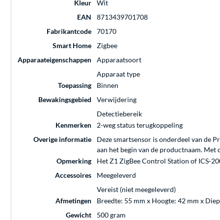
Kleur
Wit
EAN
8713439701708
Fabrikantcode
70170
Smart Home
Zigbee
Apparaateigenschappen
Apparaatsoort
Apparaat type
Toepassing
Binnen
Bewakingsgebied
Verwijdering
Detectiebereik
Kenmerken
2-weg status terugkoppeling
Overige informatie
Deze smartsensor is onderdeel van de P
aan het begin van de productnaam. Met de
Opmerking
Het Z1 ZigBee Control Station of ICS-200
Accessoires
Meegeleverd
Vereist (niet meegeleverd)
Afmetingen
Breedte: 55 mm x Hoogte: 42 mm x Diep
Gewicht
500 gram