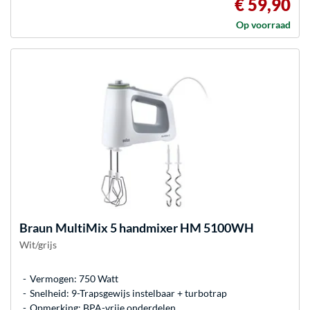
€ 59,90
Op voorraad
Braun
MultiMix 5 handmixer HM 5100WH
Wit/grijs
Vermogen: 750 Watt
Snelheid: 9-Trapsgewijs instelbaar + turbotrap
Opmerking: BPA-vrije onderdelen