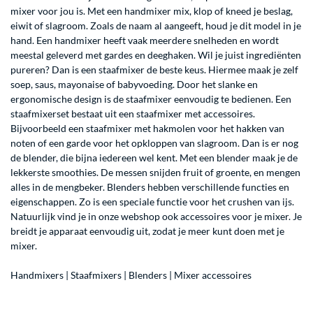
mixer voor jou is. Met een handmixer mix, klop of kneed je beslag,
eiwit of slagroom. Zoals de naam al aangeeft, houd je dit model in je
hand. Een handmixer heeft vaak meerdere snelheden en wordt
meestal geleverd met gardes en deeghaken. Wil je juist ingrediënten
pureren? Dan is een staafmixer de beste keus. Hiermee maak je zelf
soep, saus, mayonaise of babyvoeding. Door het slanke en
ergonomische design is de staafmixer eenvoudig te bedienen. Een
staafmixerset bestaat uit een staafmixer met accessoires.
Bijvoorbeeld een staafmixer met hakmolen voor het hakken van
noten of een garde voor het opkloppen van slagroom. Dan is er nog
de blender, die bijna iedereen wel kent. Met een blender maak je de
lekkerste smoothies. De messen snijden fruit of groente, en mengen
alles in de mengbeker. Blenders hebben verschillende functies en
eigenschappen. Zo is een speciale functie voor het crushen van ijs.
Natuurlijk vind je in onze webshop ook accessoires voor je mixer. Je
breidt je apparaat eenvoudig uit, zodat je meer kunt doen met je
mixer.
Handmixers
|
Staafmixers
|
Blenders
|
Mixer accessoires