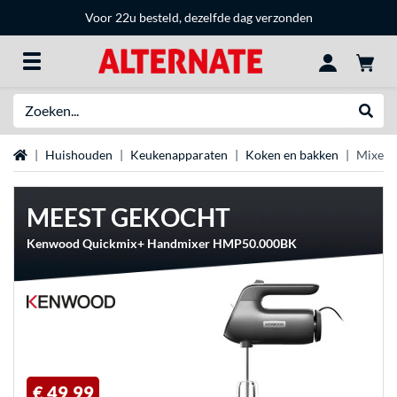
Voor 22u besteld, dezelfde dag verzonden
Zoeken
Websh
Home
Huishouden
Keukenapparaten
Koken en bakken
Mixers
MEEST GEKOCHT
Kenwood Quickmix+ Handmixer HMP50.000BK
€ 49,99