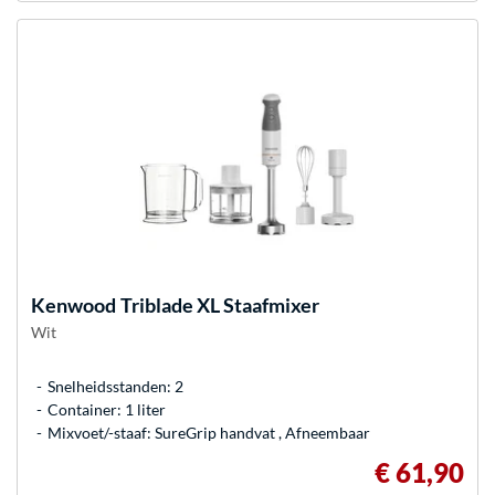
Kenwood
Triblade XL Staafmixer
Wit
Snelheidsstanden: 2
Container: 1 liter
Mixvoet/-staaf: SureGrip handvat , Afneembaar
€ 61,90