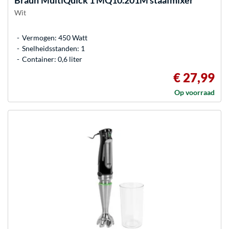
Braun
MultiQuick 1 MQ10.201M staafmixer
Wit
Vermogen: 450 Watt
Snelheidsstanden: 1
Container: 0,6 liter
€ 27,99
Op voorraad