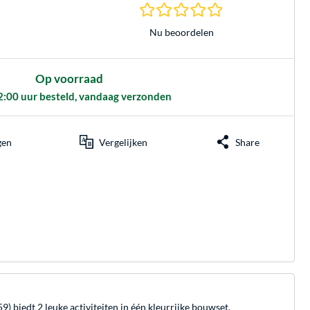
0.0 sterren gebasee
Nu beoordelen
Op voorraad
2:00 uur besteld, vandaag verzonden
gen
Vergelijken
Share
 biedt 2 leuke activiteiten in één kleurrijke bouwset.