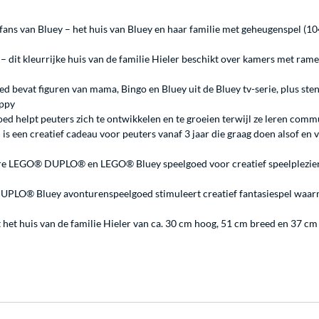
ne fans van Bluey – het huis van Bluey en haar familie met geheugenspel (
– dit kleurrijke huis van de familie Hieler beschikt over kamers met ramen
 bevat figuren van mama, Bingo en Bluey uit de Bluey tv-serie, plus stene
oppy
ed helpt peuters zich te ontwikkelen en te groeien terwijl ze leren comm
 is een creatief cadeau voor peuters vanaf 3 jaar die graag doen alsof en
ere LEGO® DUPLO® en LEGO® Bluey speelgoed voor creatief speelplezier (a
DUPLO® Bluey avonturenspeelgoed stimuleert creatief fantasiespel waar
het huis van de familie Hieler van ca. 30 cm hoog, 51 cm breed en 37 cm