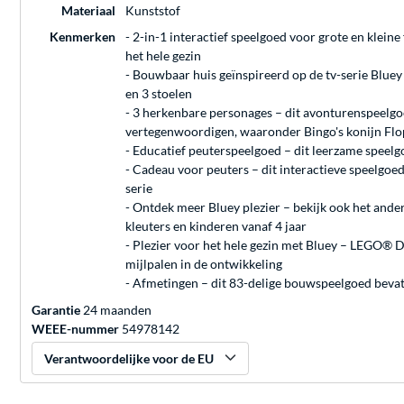
Materiaal
Kunststof
Kenmerken
- 2-in-1 interactief speelgoed voor grote en klei
het hele gezin
- Bouwbaar huis geïnspireerd op de tv-serie Bluey 
en 3 stoelen
- 3 herkenbare personages – dit avonturenspeelgoed
vertegenwoordigen, waaronder Bingo's konijn Fl
- Educatief peuterspeelgoed – dit leerzame speelgo
- Cadeau voor peuters – dit interactieve speelgoed
serie
- Ontdek meer Bluey plezier – bekijk ook het and
kleuters en kinderen vanaf 4 jaar
- Plezier voor het hele gezin met Bluey – LEGO® 
mijlpalen in de ontwikkeling
- Afmetingen – dit 83-delige bouwspeelgoed bevat 
Garantie
24 maanden
WEEE-nummer
54978142
Verantwoordelijke voor de EU