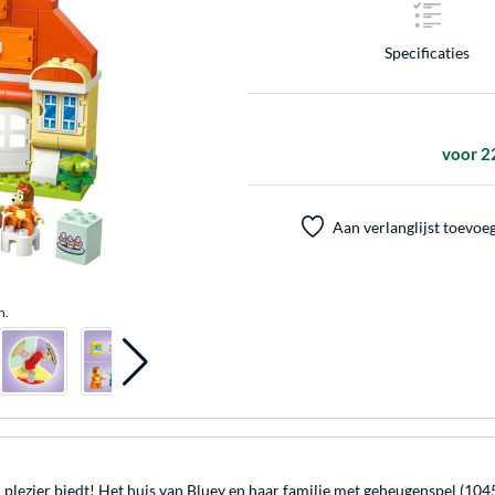
Specificaties
voor 2
Aan verlanglijst toevoe
n.
lezier biedt! Het huis van Bluey en haar familie met geheugenspel (10459)