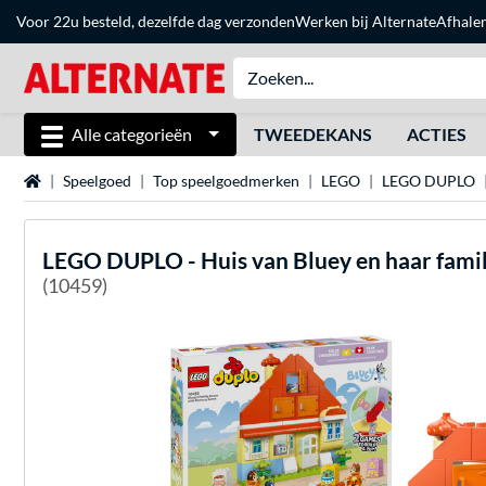
Voor 22u besteld, dezelfde dag verzonden
Werken bij Alternate
Afhale
Alle categorieën
TWEEDEKANS
ACTIES
Home
Speelgoed
Top speelgoedmerken
LEGO
LEGO DUPLO
LEGO
DUPLO - Huis van Bluey en haar fami
(10459)