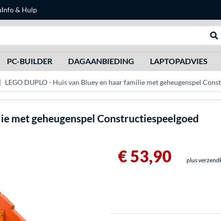
n
Info & Hulp
Zoeken
We
PC-BUILDER
DAGAANBIEDING
LAPTOPADVIES
LEGO DUPLO - Huis van Bluey en haar familie met geheugenspel Const
lie met geheugenspel Constructiespeelgoed
€ 53,90
plus verzend