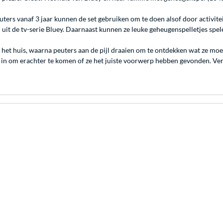
ters vanaf 3 jaar kunnen de set gebruiken om te doen alsof door activiteit
 uit de tv-serie Bluey. Daarnaast kunnen ze leuke geheugenspelletjes spel
het huis, waarna peuters aan de pijl draaien om te ontdekken wat ze mo
 in om erachter te komen of ze het juiste voorwerp hebben gevonden. V