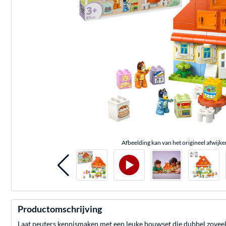
Afbeelding kan van het origineel afwijke
Productomschrijving
Laat peuters kennismaken met een leuke bouwset die dubbel zoveel p