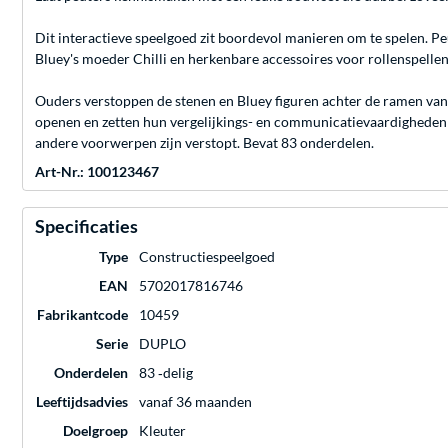
Dit interactieve speelgoed zit boordevol manieren om te spelen. Peu
Bluey's moeder Chilli en herkenbare accessoires voor rollenspellen
Ouders verstoppen de stenen en Bluey figuren achter de ramen van 
openen en zetten hun vergelijkings- en communicatievaardigheden
andere voorwerpen zijn verstopt. Bevat 83 onderdelen.
Art-Nr.: 100123467
Specificaties
Type
Constructiespeelgoed
EAN
5702017816746
Fabrikantcode
10459
Serie
DUPLO
Onderdelen
83 ‐delig
Leeftijdsadvies
vanaf 36 maanden
Doelgroep
Kleuter