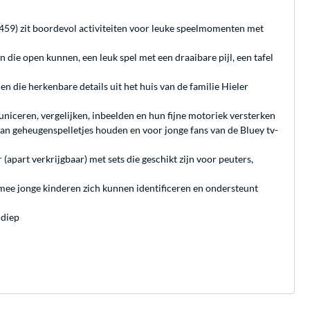
10459) zit boordevol activiteiten voor leuke speelmomenten met
 die open kunnen, een leuk spel met een draaibare pijl, een tafel
n die herkenbare details uit het huis van de familie Hieler
uniceren, vergelijken, inbeelden en hun fijne motoriek versterken
 van geheugenspelletjes houden en voor jonge fans van de Bluey tv-
part verkrijgbaar) met sets die geschikt zijn voor peuters,
mee jonge kinderen zich kunnen identificeren en ondersteunt
 diep