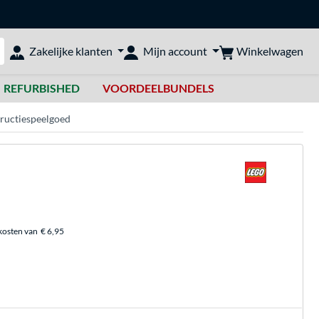
Winkelwagen
Zakelijke klanten
Mijn account
bshop doorzoeken
REFURBISHED
VOORDEELBUNDELS
ructiespeelgoed
kosten van
€ 6,95