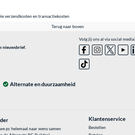
ele
verzendkosten
en
transactiekosten
Terug naar boven
Volg jij ons al via social media
ve
nieuwsbrief
.
Alternate en duurzaamheid
Klantenservice
lder
Bestellen
uwe pc helemaal naar wens samen
an de Alternate PC-Builder!
Betalen