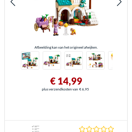
Afbeelding kan van het origineel afwijken.
€ 14,99
plus verzendkosten van
€ 6,95
0.0 sterr