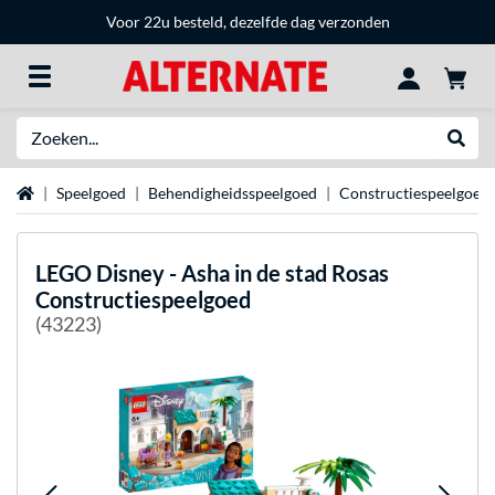
Voor 22u besteld, dezelfde dag verzonden
Zoeken
Websh
Home
Speelgoed
Behendigheidsspeelgoed
Constructiespeelgoed
LEGO
Disney - Asha in de stad Rosas
Constructiespeelgoed
(43223)