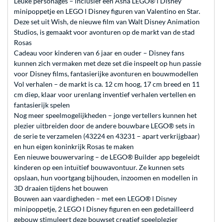
Leuke personages – inclusief een Asha LEGO® ǀ Disney
minipoppetje en LEGO ǀ Disney figuren van Valentino en Star.
Deze set uit Wish, de nieuwe film van Walt Disney Animation
Studios, is gemaakt voor avonturen op de markt van de stad
Rosas
Cadeau voor kinderen van 6 jaar en ouder – Disney fans
kunnen zich vermaken met deze set die inspeelt op hun passie
voor Disney films, fantasierijke avonturen en bouwmodellen
Vol verhalen – de markt is ca. 12 cm hoog, 17 cm breed en 11
cm diep, klaar voor urenlang inventief verhalen vertellen en
fantasierijk spelen
Nog meer speelmogelijkheden – jonge vertellers kunnen het
plezier uitbreiden door de andere bouwbare LEGO® sets in
de serie te verzamelen (43224 en 43231 – apart verkrijgbaar)
en hun eigen koninkrijk Rosas te maken
Een nieuwe bouwervaring – de LEGO® Builder app begeleidt
kinderen op een intuïtief bouwavontuur. Ze kunnen sets
opslaan, hun voortgang bijhouden, inzoomen en modellen in
3D draaien tijdens het bouwen
Bouwen aan vaardigheden – met een LEGO® ǀ Disney
minipoppetje, 2 LEGO ǀ Disney figuren en een gedetailleerd
gebouw stimuleert deze bouwset creatief speelplezier