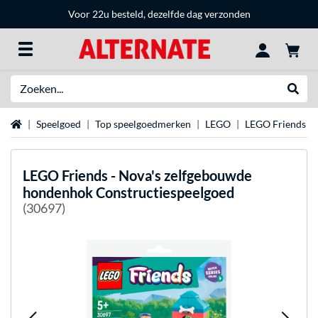
Voor 22u besteld, dezelfde dag verzonden
Zoeken
Websh
Home
Speelgoed
Top speelgoedmerken
LEGO
LEGO Friends
LEGO
Friends - Nova's zelfgebouwde
hondenhok Constructiespeelgoed
(30697)