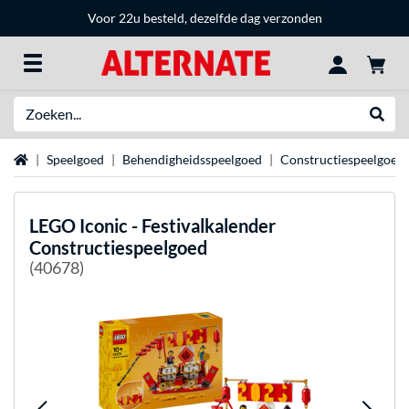
Voor 22u besteld, dezelfde dag verzonden
Zoeken
Websh
Home
Speelgoed
Behendigheidsspeelgoed
Constructiespeelgoed
LEGO
Iconic - Festivalkalender
Constructiespeelgoed
(40678)