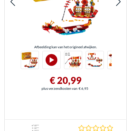
Afbeelding kan van het origineel afwijken.
€ 20,99
plus verzendkosten van
€ 6,95
0.0 sterr