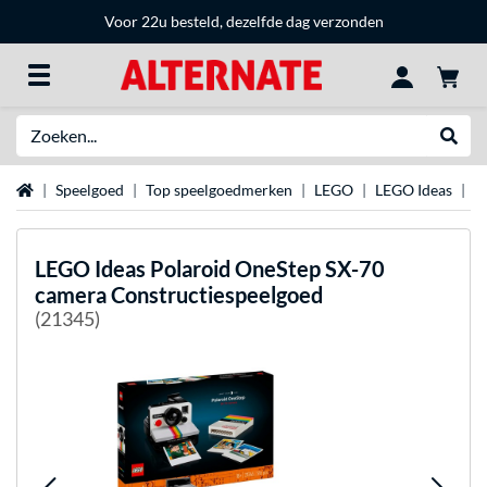
Voor 22u besteld, dezelfde dag verzonden
Zoeken
Websh
Home
Speelgoed
Top speelgoedmerken
LEGO
LEGO Ideas
L
LEGO
Ideas Polaroid OneStep SX-70
camera Constructiespeelgoed
(21345)