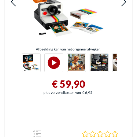
Afbeelding kan van het origineel afwijken.
€ 59,90
plus verzendkosten van
€ 6,95
0.0 sterr