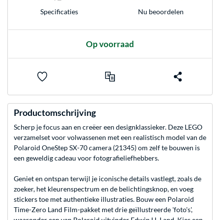
Nu beoordelen
Specificaties
Op voorraad
Productomschrijving
Scherp je focus aan en creëer een designklassieker. Deze LEGO
verzamelset voor volwassenen met een realistisch model van de
Polaroid OneStep SX-70 camera (21345) om zelf te bouwen is
een geweldig cadeau voor fotografieliefhebbers.
Geniet en ontspan terwijl je iconische details vastlegt, zoals de
zoeker, het kleurenspectrum en de belichtingsknop, en voeg
stickers toe met authentieke illustraties. Bouw een Polaroid
Time-Zero Land Film-pakket met drie geïllustreerde 'foto's',
waaronder een van Polaroid uitvinder Edwin H. Land. Kies een