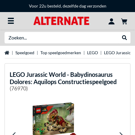
Voor 22u besteld, dezelfde dag verzonden
Zoeken
Websh
Home
Speelgoed
Top speelgoedmerken
LEGO
LEGO Jurassic 
LEGO
Jurassic World - Babydinosaurus
Dolores: Aquilops Constructiespeelgoed
(76970)