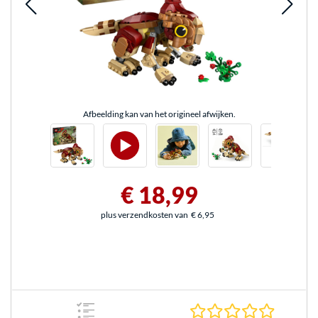
Afbeelding kan van het origineel afwijken.
€ 18,99
plus verzendkosten van
€ 6,95
0.0 sterr