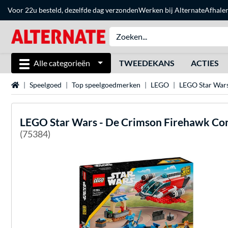
Voor 22u besteld, dezelfde dag verzonden
Werken bij Alternate
Afhale
Alle categorieën
TWEEDEKANS
ACTIES
Home
Speelgoed
Top speelgoedmerken
LEGO
LEGO Star War
LEGO
Star Wars - De Crimson Firehawk Co
(75384)