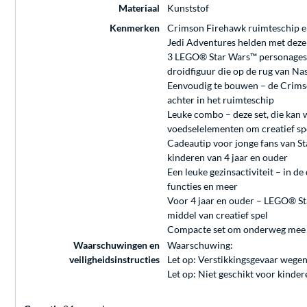
Materiaal
Kunststof
Kenmerken
Crimson Firehawk ruimteschip en
Jedi Adventures helden met deze 
3 LEGO® Star Wars™ personages 
droidfiguur die op de rug van N
Eenvoudig te bouwen – de Crimso
achter in het ruimteschip
Leuke combo – deze set, die kan 
voedselelementen om creatief spe
Cadeautip voor jonge fans van St
kinderen van 4 jaar en ouder
Een leuke gezinsactiviteit – in d
functies en meer
Voor 4 jaar en ouder – LEGO® St
middel van creatief spel
Compacte set om onderweg mee t
Waarschuwingen en
Waarschuwing:
veiligheidsinstructies
Let op: Verstikkingsgevaar wegen
Let op: Niet geschikt voor kind