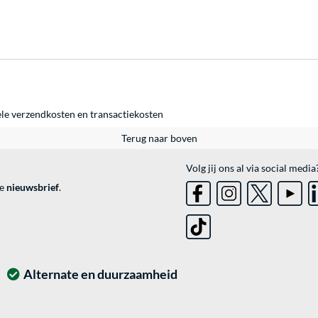
ele
verzendkosten
en
transactiekosten
Terug naar boven
Volg jij ons al via social media
ve
nieuwsbrief
.
Alternate en duurzaamheid