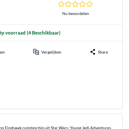
0.0 sterren gebasee
Nu beoordelen
p voorraad
(4 Beschikbaar)
gen
Vergelijken
Share
n Firehawk ruimteschip uit Star Wars: Young Jedi Adventures.