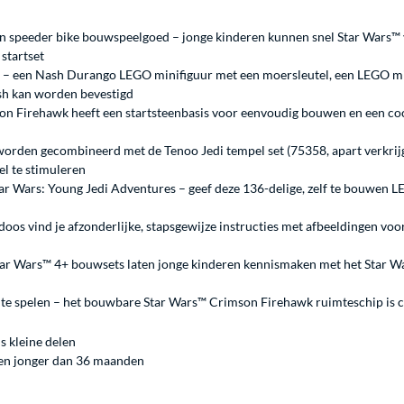
 speeder bike bouwspeelgoed – jonge kinderen kunnen snel Star Wars™ 
startset
– een Nash Durango LEGO minifiguur met een moersleutel, een LEGO min
ash kan worden bevestigd
n Firehawk heeft een startsteenbasis voor eenvoudig bouwen en een coc
worden gecombineerd met de Tenoo Jedi tempel set (75358, apart verkrij
l te stimuleren
ar Wars: Young Jedi Adventures – geef deze 136-delige, zelf te bouwen 
e doos vind je afzonderlijke, stapsgewijze instructies met afbeeldingen 
ar Wars™ 4+ bouwsets laten jonge kinderen kennismaken met het Star Wa
e spelen – het bouwbare Star Wars™ Crimson Firehawk ruimteschip is c
s kleine delen
eren jonger dan 36 maanden