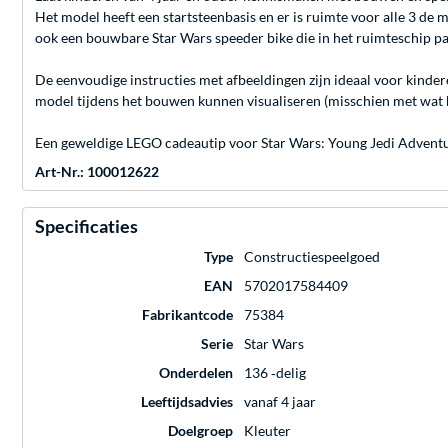
Het model heeft een startsteenbasis en er is ruimte voor alle 3 d
ook een bouwbare Star Wars speeder bike die in het ruimteschip pas
De eenvoudige instructies met afbeeldingen zijn ideaal voor kinder
model tijdens het bouwen kunnen visualiseren (misschien met wat h
Een geweldige LEGO cadeautip voor Star Wars: Young Jedi Adventur
Art-Nr.: 100012622
Specificaties
Type
Constructiespeelgoed
EAN
5702017584409
Fabrikantcode
75384
Serie
Star Wars
Onderdelen
136 ‐delig
Leeftijdsadvies
vanaf 4 jaar
Doelgroep
Kleuter