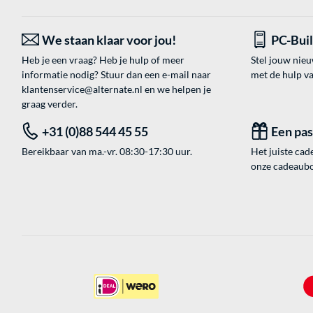
We staan klaar voor jou!
PC-Bui
Heb je een vraag? Heb je hulp of meer
Stel jouw nie
informatie nodig? Stuur dan een e-mail naar
met de hulp v
klantenservice@alternate.nl
en we helpen je
graag verder.
+31 (0)88 544 45 55
Een pa
Bereikbaar van ma.-vr. 08:30-17:30 uur.
Het juiste cade
onze cadeaubon