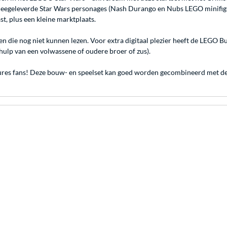
e meegeleverde Star Wars personages (Nash Durango en Nubs LEGO minifigu
t, plus een kleine marktplaats.
en die nog niet kunnen lezen. Voor extra digitaal plezier heeft de LEGO 
ulp van een volwassene of oudere broer of zus).
es fans! Deze bouw- en speelset kan goed worden gecombineerd met de T