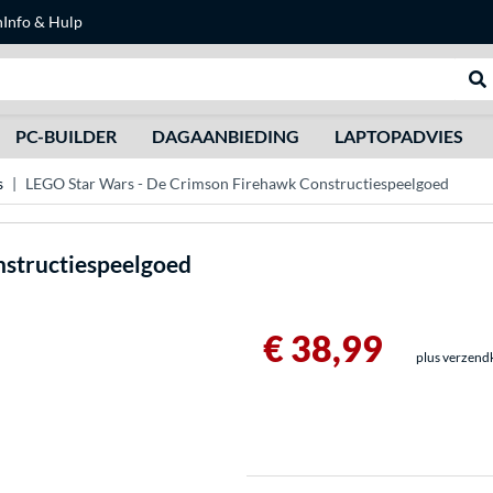
n
Info & Hulp
Zoeken
We
PC-BUILDER
DAGAANBIEDING
LAPTOPADVIES
s
LEGO Star Wars - De Crimson Firehawk Constructiespeelgoed
nstructiespeelgoed
€ 38,99
plus verzend