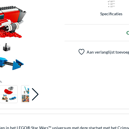
Specificaties
O
Aan verlanglijst toevoe
n.
len in het LEGO® Star Wars™ universum met deze startset met het Crimso