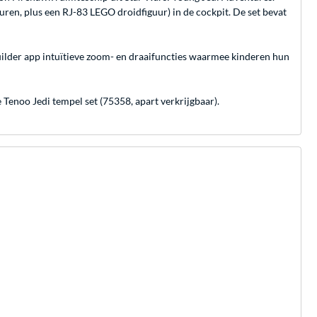
ren, plus een RJ-83 LEGO droidfiguur) in de cockpit. De set bevat
Builder app intuïtieve zoom- en draaifuncties waarmee kinderen hun
enoo Jedi tempel set (75358, apart verkrijgbaar).