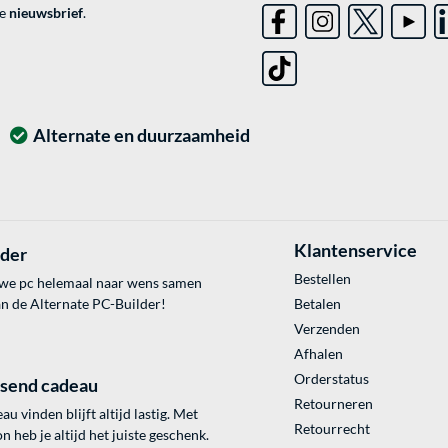
ve
nieuwsbrief
.
Alternate en duurzaamheid
Klantenservice
lder
Bestellen
uwe pc helemaal naar wens samen
an de Alternate PC-Builder!
Betalen
Verzenden
Afhalen
Orderstatus
ssend cadeau
Retourneren
au vinden blijft altijd lastig. Met
Retourrecht
 heb je altijd het juiste geschenk.