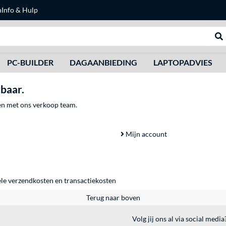
n
Info & Hulp
Zoeken
We
PC-BUILDER
DAGAANBIEDING
LAPTOPADVIES
rbaar.
men met ons verkoop team.
Mijn account
ele
verzendkosten
en
transactiekosten
Terug naar boven
Volg jij ons al via social media