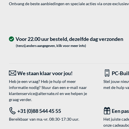
Ontvang de beste aanbiedingen en speciale acties via onze exclusie
Voor 22.00 uur besteld, dezelfde dag verzonden
(tenzij anders aangegeven, klik voor meer info)
We staan klaar voor jou!
PC-Bui
Heb je een vraag? Heb je hulp of meer
Stel jouw nie
informatie nodig? Stuur dan een e-mail naar
met de hulp v
klantenservice@alternate.nl
en we helpen je
graag verder.
+31 (0)88 544 45 55
Een pa
Bereikbaar van ma.-vr. 08:30-17:30 uur.
Het juiste cade
onze cadeaubon