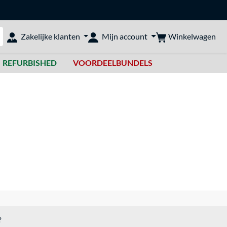
Winkelwagen
Zakelijke klanten
Mijn account
bshop doorzoeken
REFURBISHED
VOORDEELBUNDELS
?