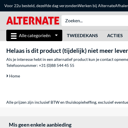
Voor 22u besteld, dezelfde dag verzonden
Werken bij Alternate
Afhale
Alle categorieën
TWEEDEKANS
ACTIES
Helaas is dit product (tijdelijk) niet meer leve
Als je interesse hebt in een alternatief product kun je contact opne
Telefoonnummer:
+31 (0)88 544 45 55
Home
Alle prijzen zijn inclusief BTW en thuiskopieheffing, exclusief eventu
Mis geen enkele aanbieding