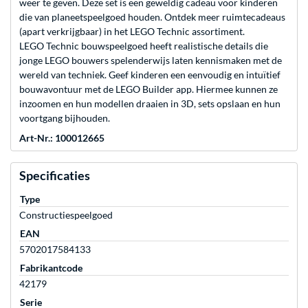
weer te geven. Deze set is een geweldig cadeau voor kinderen
die van planeetspeelgoed houden. Ontdek meer ruimtecadeaus
(apart verkrijgbaar) in het LEGO Technic assortiment.
LEGO Technic bouwspeelgoed heeft realistische details die
jonge LEGO bouwers spelenderwijs laten kennismaken met de
wereld van techniek. Geef kinderen een eenvoudig en intuïtief
bouwavontuur met de LEGO Builder app. Hiermee kunnen ze
inzoomen en hun modellen draaien in 3D, sets opslaan en hun
voortgang bijhouden.
Art-Nr.: 100012665
Specificaties
Type
Constructiespeelgoed
EAN
5702017584133
Fabrikantcode
42179
Serie