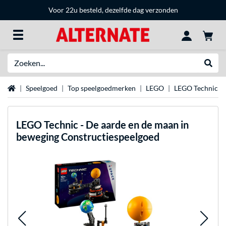
Voor 22u besteld, dezelfde dag verzonden
Zoeken
Websh
Home
Speelgoed
Top speelgoedmerken
LEGO
LEGO Technic
LEGO
Technic - De aarde en de maan in
beweging Constructiespeelgoed