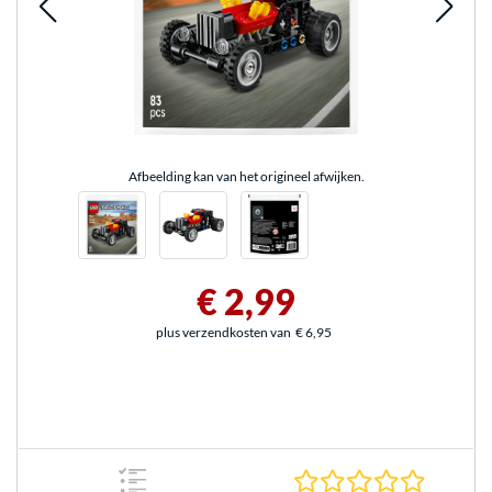
Afbeelding kan van het origineel afwijken.
€ 2,99
plus verzendkosten van
€ 6,95
0.0 sterr