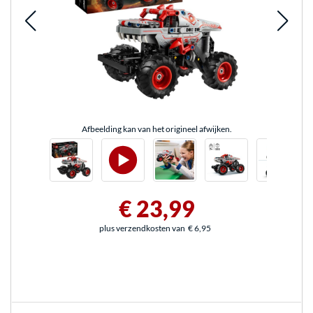
Afbeelding kan van het origineel afwijken.
€ 23,99
plus verzendkosten van
€ 6,95