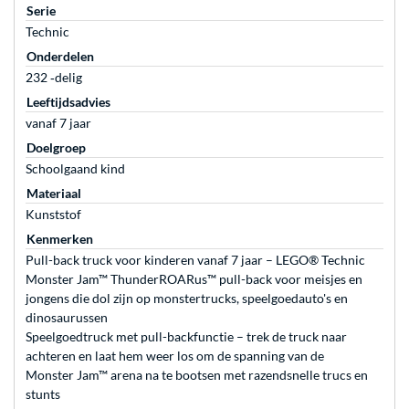
Serie
Technic
Onderdelen
232 ‐delig
Leeftijdsadvies
vanaf 7 jaar
Doelgroep
Schoolgaand kind
Materiaal
Kunststof
Kenmerken
Pull-back truck voor kinderen vanaf 7 jaar – LEGO® Technic
Monster Jam™ ThunderROARus™ pull-back voor meisjes en
jongens die dol zijn op monstertrucks, speelgoedauto's en
dinosaurussen
Speelgoedtruck met pull-backfunctie – trek de truck naar
achteren en laat hem weer los om de spanning van de
Monster Jam™ arena na te bootsen met razendsnelle trucs en
stunts