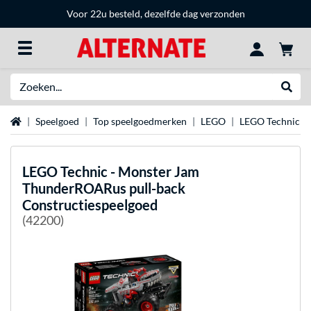
Voor 22u besteld, dezelfde dag verzonden
Zoeken
Websh
Home
Speelgoed
Top speelgoedmerken
LEGO
LEGO Technic
LEGO
Technic - Monster Jam
ThunderROARus pull-back
Constructiespeelgoed
(42200)