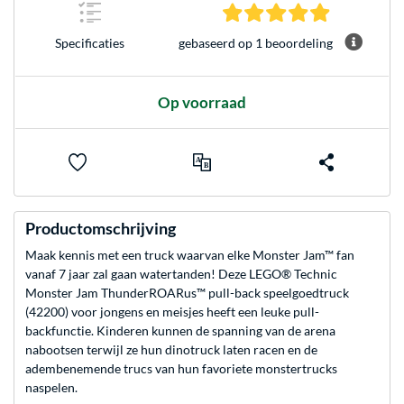
5.0 sterren 
gebaseerd op 1 beoordeling
Specificaties
Op voorraad
Productomschrijving
Maak kennis met een truck waarvan elke Monster Jam™ fan
vanaf 7 jaar zal gaan watertanden! Deze LEGO® Technic
Monster Jam ThunderROARus™ pull-back speelgoedtruck
(42200) voor jongens en meisjes heeft een leuke pull-
backfunctie. Kinderen kunnen de spanning van de arena
nabootsen terwijl ze hun dinotruck laten racen en de
adembenemende trucs van hun favoriete monstertrucks
naspelen.