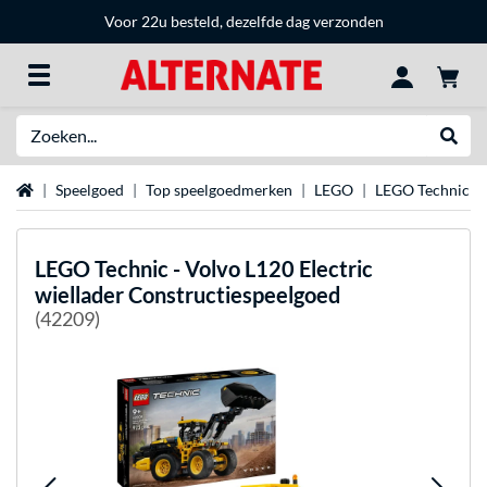
Voor 22u besteld, dezelfde dag verzonden
Zoeken
Websh
Home
Speelgoed
Top speelgoedmerken
LEGO
LEGO Technic
LEGO
Technic - Volvo L120 Electric
wiellader Constructiespeelgoed
(42209)