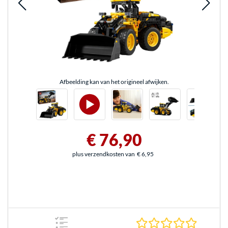
Afbeelding kan van het origineel afwijken.
€ 76,90
plus verzendkosten van
€ 6,95
0.0 sterr