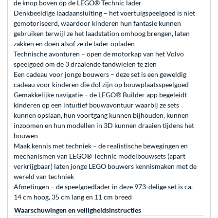
de knop boven op de LEGO® Technic lader
Denkbeeldige laadaansluiting – het voertuigspeelgoed is niet
gemotoriseerd, waardoor kinderen hun fantasie kunnen
gebruiken terwijl ze het laadstation omhoog brengen, laten
zakken en doen alsof ze de lader opladen
Technische avonturen – open de motorkap van het Volvo
speelgoed om de 3 draaiende tandwielen te zien
Een cadeau voor jonge bouwers – deze set is een geweldig
cadeau voor kinderen die dol zijn op bouwplaatsspeelgoed
Gemakkelijke navigatie – de LEGO® Builder app begeleidt
kinderen op een intuïtief bouwavontuur waarbij ze sets
kunnen opslaan, hun voortgang kunnen bijhouden, kunnen
inzoomen en hun modellen in 3D kunnen draaien tijdens het
bouwen
Maak kennis met techniek – de realistische bewegingen en
mechanismen van LEGO® Technic modelbouwsets (apart
verkrijgbaar) laten jonge LEGO bouwers kennismaken met de
wereld van techniek
Afmetingen – de speelgoedlader in deze 973-delige set is ca.
14 cm hoog, 35 cm lang en 11 cm breed
Waarschuwingen en veiligheidsinstructies