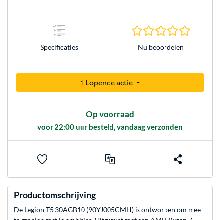
0.0 sterr
Nu beoordelen
Specificaties
1 Lopende actie
Op voorraad
voor 22:00 uur besteld, vandaag verzonden
Productomschrijving
De Legion T5 30AGB10 (90YJ005CMH) is ontworpen om mee
te groeien met je ambities. Uitgerust met een AMD Ryzen 7