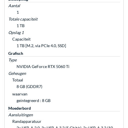
Aantal
1
Totale capaciteit
1 TB
Opslag 1
Capaciteit
1 TB [M.2, via PCIe 4.0, SSD]
Grafisch
Type
NVIDIA GeForce RTX 5060 Ti
Geheugen
Totaal
8 GB (GDDR7)
waarvan
geïntegreerd : 8 GB
Moederbord
Aansluitingen
Randapparatuur
2x USB-A 2.0, 3x USB-A 3.2 (5 Gbit/s), 2x USB-A 3.2 (10