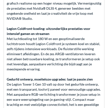
grafisch realisme op een hoger niveau mogelijk. Vermenigvuldig
de prestaties met Nvidia® DLSS 4, genereer beelden met
ongekende snelheid en laat je creativiteit de vrije loop met
NVIDIA® Studio.
Legion Coldfront-koeling: uitzonderlijke prestaties voor
intensief gamen en streamen
Met luchtkoeling tot 180 W en een geoptimaliseerde
luchtstroom houdt Legion Coldfront je systeem koel en stabiel,
zelfs tijdens intensieve workloads. De fluisterstille werking
elimineert afleidingen. En de zes ARGB-ventilatoren leveren
niet alleen betrouwbare koeling, ze transformeren je setup ook
met levendige, aanpasbare verlichting die bijdraagt aan je
meeslepende ervaring.
Gedurfd ontwerp, moeiteloze upgrades: laat je passie zien
De Legion Tower 5 Gen 10 valt op door het gedurfde ontwerp,
met een transparant, toolvrij paneel voor eenvoudige upgrades.
Met aanpasbare RGB-verlichting transformeer je jouw setup in
een ware weerspiegeling van je gaming-stijl. Compact maar
krachtig en met veelzijdige connectiviteit, het is een geweldige