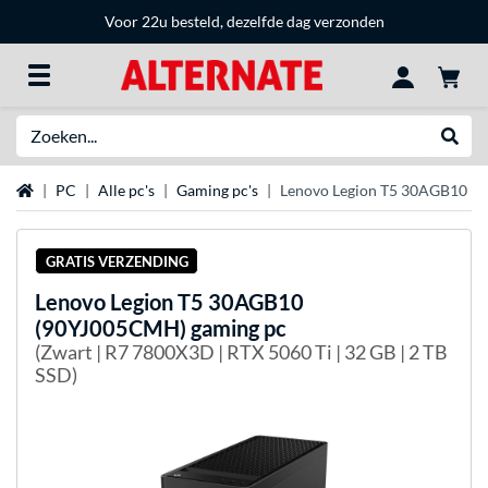
Voor 22u besteld, dezelfde dag verzonden
Zoeken
Websh
Home
PC
Alle pc's
Gaming pc's
Lenovo Legion T5 30AGB10 (
GRATIS VERZENDING
Lenovo
Legion T5 30AGB10
(90YJ005CMH) gaming pc
(Zwart | R7 7800X3D | RTX 5060 Ti | 32 GB | 2 TB
SSD)