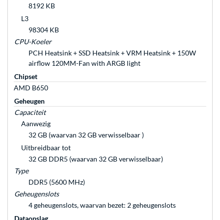
8192 KB
L3
98304 KB
CPU-Koeler
PCH Heatsink + SSD Heatsink + VRM Heatsink + 150W
airflow 120MM-Fan with ARGB light
Chipset
AMD B650
Geheugen
Capaciteit
Aanwezig
32 GB (waarvan 32 GB verwisselbaar )
Uitbreidbaar tot
32 GB DDR5 (waarvan 32 GB verwisselbaar)
Type
DDR5 (5600 MHz)
Geheugenslots
4 geheugenslots, waarvan bezet: 2 geheugenslots
Dataopslag