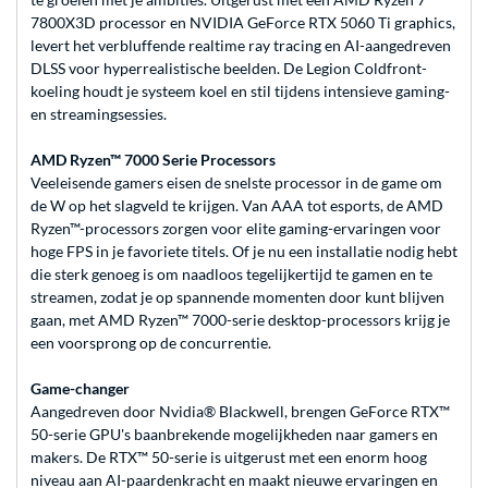
7800X3D processor en NVIDIA GeForce RTX 5060 Ti graphics,
levert het verbluffende realtime ray tracing en AI-aangedreven
DLSS voor hyperrealistische beelden. De Legion Coldfront-
koeling houdt je systeem koel en stil tijdens intensieve gaming-
en streamingsessies.
AMD Ryzen™ 7000 Serie Processors
Veeleisende gamers eisen de snelste processor in de game om
de W op het slagveld te krijgen. Van AAA tot esports, de AMD
Ryzen™-processors zorgen voor elite gaming-ervaringen voor
hoge FPS in je favoriete titels. Of je nu een installatie nodig hebt
die sterk genoeg is om naadloos tegelijkertijd te gamen en te
streamen, zodat je op spannende momenten door kunt blijven
gaan, met AMD Ryzen™ 7000-serie desktop-processors krijg je
een voorsprong op de concurrentie.
Game-changer
Aangedreven door Nvidia® Blackwell, brengen GeForce RTX™
50-serie GPU's baanbrekende mogelijkheden naar gamers en
makers. De RTX™ 50-serie is uitgerust met een enorm hoog
niveau aan AI-paardenkracht en maakt nieuwe ervaringen en