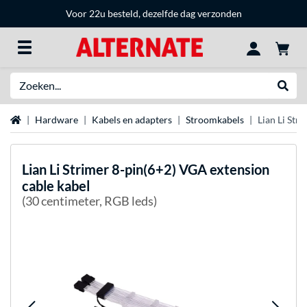
Voor 22u besteld, dezelfde dag verzonden
Zoeken
Websh
Home
Hardware
Kabels en adapters
Stroomkabels
Lian Li Str
Lian Li
Strimer 8-pin(6+2) VGA extension
cable kabel
(30 centimeter, RGB leds)